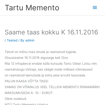
Skip
Tartu Memento
Main
to
content
Men
Saame taas kokku K 16.11.2016
/
Teated
/ By
admin
Talvel on mõnu toas istuda ja raamatuid lugeda.
Otsustasime 16.11.2016 algusega kell 12oo
Riia 12 infopäeval endale külla kutsuda Tartu Oskar Lutsu nim.
raamatukogu töötaja, kes räägib meile millised võimalused
on raamatuid laenutada ja koha peal arvutit kasutada.
PALUN KAASA VÕTTA TASS!
SAMAS ON VÕIMALUS VEEL TELLIDA MEMENTO RINNAMÄRKI
MAKSUMUSEGA A- 10.- EUROT.
Olete oodatud.
MTÜ Tartu Memento juhatus