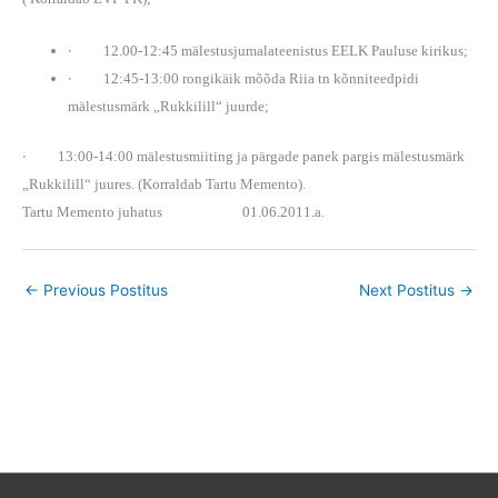
·
12.00-12:45 mälestusjumalateenistus EELK Pauluse kirikus;
·
12:45-13:00 rongikäik mõõda Riia tn kõnniteedpidi
mälestusmärk „Rukkilill“
juurde;
·
13:00-14:00 mälestusmiiting ja pärgade panek pargis mälestusmärk
„Rukkilill“ juures. (Korraldab Tartu Memento).
Tartu Memento juhatus 01.06.2011.a.
←
Previous Postitus
Next Postitus
→