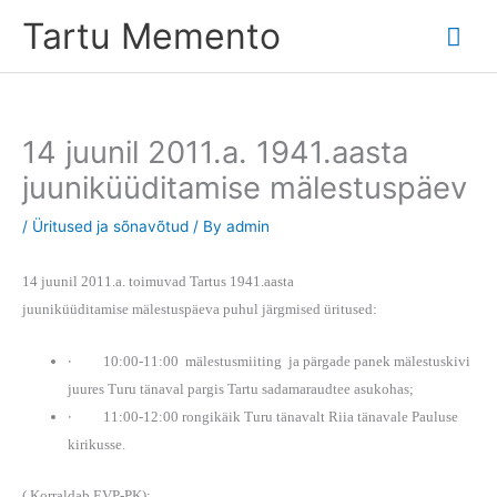
Skip
Tartu Memento
Mai
to
content
Me
14 juunil 2011.a. 1941.aasta
juuniküüditamise mälestuspäev
/
Üritused ja sõnavõtud
/ By
admin
14 juunil 2011.a. toimuvad Tartus 1941.aasta
juuniküüditamise
mälestuspäeva puhul järgmised üritused:
·
10:00-11:00 mälestusmiiting ja pärgade panek mälestuskivi
juures Turu tänaval pargis Tartu sadamaraudtee asukohas;
·
11:00-12:00 rongikäik Turu tänavalt Riia tänavale Pauluse
kirikusse.
( Korraldab EVP-PK);