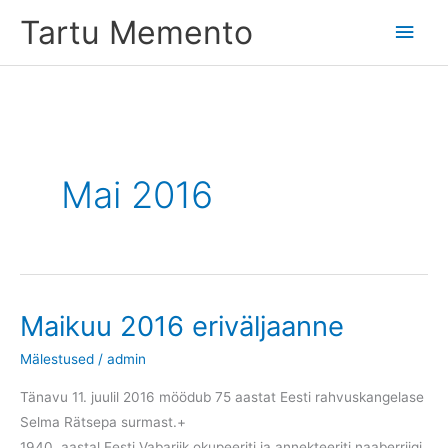
Skip
Tartu Memento
Main
to
content
Men
Mai 2016
Maikuu 2016 eriväljaanne
Mälestused
/
admin
Tänavu 11. juulil 2016 möödub 75 aastat Eesti rahvuskangelase
Selma Rätsepa surmast.+
1940. aastal Eesti Vabariik okupeeriti ja annekteeriti naaberriigi