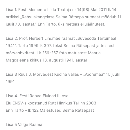
Lisa 1. Eesti Memento Liidu Teataja nr 14(98) Mai 2011 lk 14,
artikkel „Rahvuskangelase Selma Rätsepa surmast möödub 11.
juulil 70. aastat.” Enn Tarto, üks metsas ellujäänutest.
Lisa 2. Prof. Herbert Lindmäe raamat „Suvesõda Tartumaal
1941”. Tartu 1999 lk 307. tekst Selma Rätsepast ja teistest
mõrvaohvritest. Lk 256-257 foto matustest Maarja
Magdaleena kirikus 18. augustil 1941. aastal
Lisa 3 Ruus J. Mõrvadest Kudina vallas – „Vooremaa” 11. juulil
1991
Lisa 4. Eesti Rahva Elulood III osa
Elu ENSV-s koostanud Rutt Hinrikus Tallinn 2003
Enn Tarto – lk 122 Mälestused Selma Rätsepast
Lisa 5 Valge Raamat