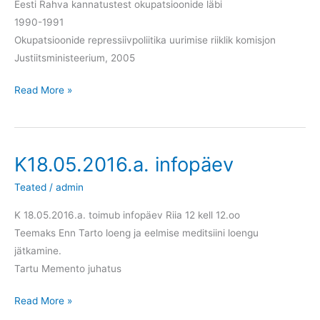
Eesti Rahva kannatustest okupatsioonide läbi
1990-1991
Okupatsioonide repressiivpoliitika uurimise riiklik komisjon
Justiitsministeerium, 2005
Maikuu
Read More »
2016
eriväljaanne
K18.05.2016.a. infopäev
Teated
/
admin
K 18.05.2016.a. toimub infopäev Riia 12 kell 12.oo
Teemaks Enn Tarto loeng ja eelmise meditsiini loengu
jätkamine.
Tartu Memento juhatus
K18.05.2016.a.
Read More »
infopäev