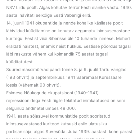
NSV Liidu poolt. Algas kohutav terror Eesti elanike vastu. 1940.
aastal hävitati eelkõige Eesti Vabariigi eliiti.
14. juunil 1941 okupantide ja nende kohalike käsilaste poolt
läbiviidud küüditamine on kohutav aegumatu inimsusevastane
kuritegu. Eestist viidi Siberisse üle 10 tuhande inimese. Mehed
eraldati naistest, enamik neist hukkus. Eestisse pöördus tagasi
läbi raskuste vähem kui kolmandik 75 aastat tagasi
küüditatutest.
Suured massimõrvad pandi toime 8. ja 9. juulil Tartu vanglas
(193 ohvrit) ja septembrikuus 1941 Saaremaal Kuressaare
lossis (vähemalt 90 ohvrit).
Esimese Nõukogude okupatsiooni (1940-1941)
repressioonidega Eesti riigile tekitatud inimkaotused on seni
selgunud andmetel umbes 48 000.
1941. aasta sõjasuvel kommunistide poolt sooritatud
inimsusevastased kuriteod kutsusid esile ulatusliku
partisanisõja, algas Suvesõda. Juba 1939. aastast, kohe pärast