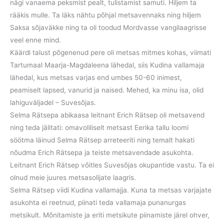
nägi vanaema peksmist pealt, tulistamist samuti. Hiljem ta
rääkis mulle. Ta läks nähtu põhjal metsavennaks ning hiljem
Saksa sõjaväkke ning ta oli toodud Mordvasse vangilaagrisse
veel enne mind.
Käärdi talust põgenenud pere oli metsas mitmes kohas, viimati
Tartumaal Maarja-Magdaleena lähedal, siis Kudina vallamaja
lähedal, kus metsas varjas end umbes 50-60 inimest,
peamiselt lapsed, vanurid ja naised. Mehed, ka minu isa, olid
lahiguväljadel – Suvesõjas.
Selma Rätsepa abikaasa leitnant Erich Rätsep oli metsavend
ning teda jälitati: omavoliliselt metsast Eerika tallu loomi
söötma läinud Selma Rätsep arreteeriti ning temalt hakati
nõudma Erich Rätsepa ja teiste metsavendade asukohta.
Leitnant Erich Rätsep võitles Suvesõjas okupantide vastu. Ta ei
olnud meie juures metsasolijate laagris.
Selma Rätsep viidi Kudina vallamajja. Kuna ta metsas varjajate
asukohta ei reetnud, piinati teda vallamaja punanurgas
metsikult. Mõnitamiste ja eriti metsikute piinamiste järel ohver,