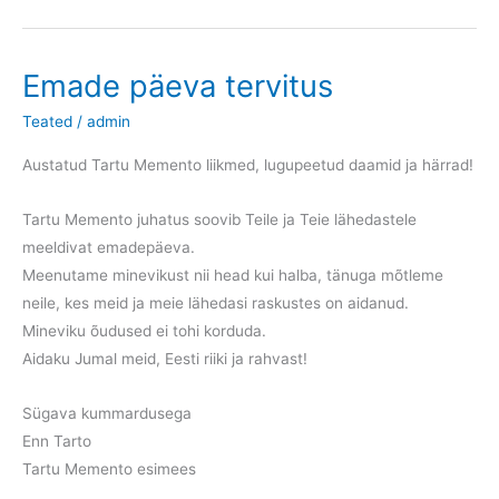
Emade päeva tervitus
Teated
/
admin
Austatud Tartu Memento liikmed, lugupeetud daamid ja härrad!
Tartu Memento juhatus soovib Teile ja Teie lähedastele
meeldivat emadepäeva.
Meenutame minevikust nii head kui halba, tänuga mõtleme
neile, kes meid ja meie lähedasi raskustes on aidanud.
Mineviku õudused ei tohi korduda.
Aidaku Jumal meid, Eesti riiki ja rahvast!
Sügava kummardusega
Enn Tarto
Tartu Memento esimees