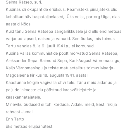
Selma Rätsep, suri.
Kudinas oli okupantide eriüksus. Peamisteks piinajateks olid
kohalikud hävituspataljonlased,. Üks neist, partorg Uiga, elas
aastaid Nõos.
Kuid tänu Selma Rätsepa sangarlikkusele jäid ellu end metsas
varjanud lapsed, naised ja vanurid. See õudus, mis toimus
Tartu vanglas 8. ja 9. juulil 1941.a., ei kordunud.
Kudina vallas kommunistide poolt mõrvatud Selma Rätsepa,
Aleksander Sepa, Raimund Sepa, Karl-August Värnomasingu,
Kaljo Värnomasingu ja teiste matusetalitus toimus Maarja-
Magdaleena kirikus 18. augustil 1941. aastal.
Kaastunne kõigile vägivalla ohvritele. Tänu meid aidanud ja
paljude inimeste elu päästnud kaasvõitlejatele ja
kaaskannatajatele.
Mineviku õudused ei tohi korduda. Aidaku meid, Eesti riiki ja
rahvast Jumal!
Enn Tarto
üks metsas ellujäänutest.