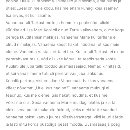
poolõe Tiiu kukil rabelema. Inimesed jäid seisma, ema nuttis ja
ütles: „Seal on meie kodu, kas me enam kunagi koju saame?”
Isa arvas, et küll saame.
Vanaema tuli Tartust meile ja hommiku poole ööd tulidki
küüditajad. Isa Mart Kool oli olnud Tartu vallavanem, olime kogu
perega küüditamisnimekirjas. Vanaema Marie kui tartlane ei
olnud nimekirjas. Vanaema käest hakati nõudma, et kus meie
oleme. Vanaema vastas, et ta ei tea. Kui ta tuli Tartust, ei olnud
pererahvast talus, võti oli ukse kõrval, ta teadis seda kohta.
Kuulati üle juba tallu toodud uusmaasaajad. Nemad kinnitasid,
et kui vanainimene tuli, oli pererahvas juba lahkunud.
Kohalik partorg, vist eestlane Venemaalt, hakkas vanaema
käest nõudma: „Ütle, kus nad on?”. Vanaema muidugi ei
teadnud, kus me oleme. Siis hakati nõudma, et kus me
võiksime olla. Seda vanaema Marie muidugi oletas ja kui ta
oleks seda punatimukatele öelnud, oleks meid kätte saadud.
Vanaema peksti kaevu juures püssivarrastega, viidi kuuri äärde
ja lasti mitu korda püstoliga peast mööda. Uusmaasaaja poeg