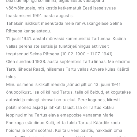
baaside lepingu sõlmimist, algas Eestis vastupanu
võõrvõimudele, mis kestis katkematult Eesti iseseisvuse
taastamiseni 1991. aasta augustis.
Tahaksin isiklikult meenutada meie rahvuskangelase Selma
Rätsepa kangelastegu.
11. juulil 1941. aastal mõrvasid kommunistid Tartumaal Kudina
vallas perenaiste seltsis ja tuletõrjeühingus aktiivselt
tegutsenud Selma Rätsepa (10.02. 1900 – 11.07. 1941).
Olen sündinud 1938. aasta septembris Tartu linnas. Me elasime
Tartu lähedal Raadi, hilisemas Tartu vallas Aovere külas Käärdi
talus.
Minu esimene isiklikult meelde jäänud pilt on 13. juuni 1941
õhupoolikust. Isa oli käinud Tartus, talle oli öeldud, et kogutakse
autosid ja midagi hirmsat on tulekul. Pere kogunes, kiiresti
pakiti mõned asjad ja lahkuti talust. Isa oli Tartus kokku
leppinud minu Tartus elava emapoolse vanaema Marie
Ennikoga (sündinud Kull), et ta tuleb Tartust Käärdile kodu
hoidma ja loomi söötma. Kui talu veel paistis, hakkasin oma