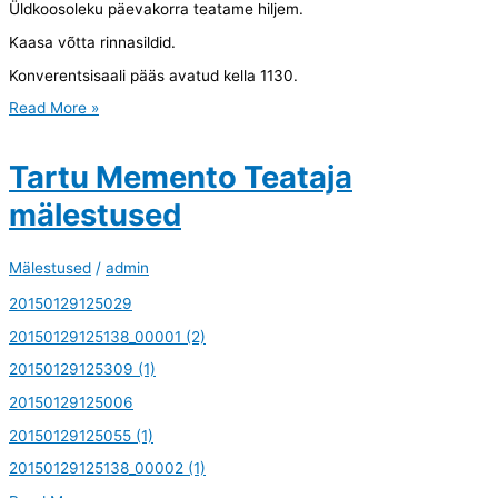
Üldkoosoleku päevakorra teatame hiljem.
Kaasa võtta rinnasildid.
Konverentsisaali pääs avatud kella 1130.
Teade
Read More »
aruande-
valimiskoosolek
Tartu Memento Teataja
mälestused
Mälestused
/
admin
20150129125029
20150129125138_00001 (2)
20150129125309 (1)
20150129125006
20150129125055 (1)
20150129125138_00002 (1)