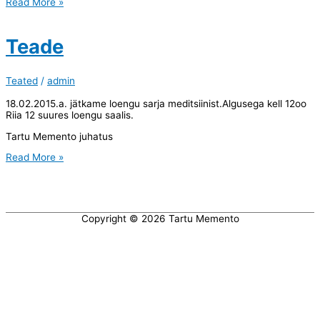
Tartu
Read More »
Memento
Teataja
mälestused
Teade
Teated
/
admin
18.02.2015.a. jätkame loengu sarja meditsiinist.Algusega kell 12oo
Riia 12 suures loengu saalis.
Tartu Memento juhatus
Teade
Read More »
Copyright © 2026
Tartu Memento