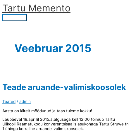
Skip
Tartu Memento
to
content
Main
Menu
Veebruar 2015
Teade aruande-valimiskoosolek
Teated
/
admin
Aasta on kiirelt möödunud ja taas tuleme kokku!
Laupäeval 18.aprillil 2015.a.algusega kell 12:00 toimub Tartu
Ülikooli Raamatukogu konverentsisaalis asukohaga Tartu Struwe tn
1 ühingu korraline aruande-valimiskoosolek.