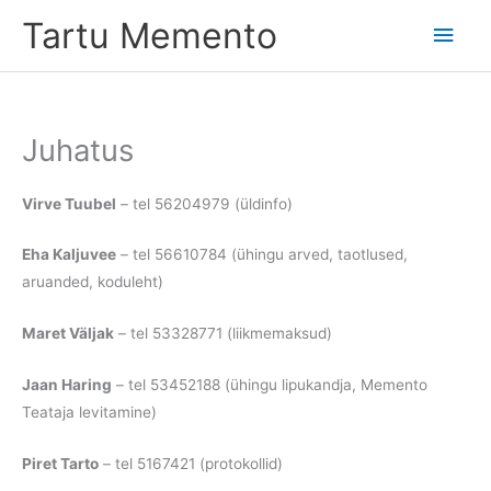
Skip
Tartu Memento
Main
to
content
Men
Juhatus
Virve Tuubel
– tel 56204979 (üldinfo)
Eha Kaljuvee
– tel 56610784 (ühingu arved, taotlused,
aruanded, koduleht)
Maret Väljak
– tel 53328771 (liikmemaksud)
Jaan Haring
– tel 53452188 (ühingu lipukandja, Memento
Teataja levitamine)
Piret Tarto
– tel 5167421 (protokollid)