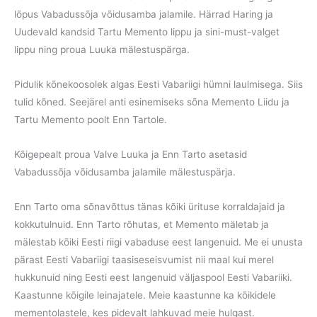
lõpus Vabadussõja võidusamba jalamile. Härrad Haring ja
Uudevald kandsid Tartu Memento lippu ja sini-must-valget
lippu ning proua Luuka mälestuspärga.
Pidulik kõnekoosolek algas Eesti Vabariigi hümni laulmisega. Siis
tulid kõned. Seejärel anti esinemiseks sõna Memento Liidu ja
Tartu Memento poolt Enn Tartole.
Kõigepealt proua Valve Luuka ja Enn Tarto asetasid
Vabadussõja võidusamba jalamile mälestuspärja.
Enn Tarto oma sõnavõttus tänas kõiki ürituse korraldajaid ja
kokkutulnuid. Enn Tarto rõhutas, et Memento mäletab ja
mälestab kõiki Eesti riigi vabaduse eest langenuid. Me ei unusta
pärast Eesti Vabariigi taasiseseisvumist nii maal kui merel
hukkunuid ning Eesti eest langenuid väljaspool Eesti Vabariiki.
Kaastunne kõigile leinajatele. Meie kaastunne ka kõikidele
mementolastele, kes pidevalt lahkuvad meie hulgast.