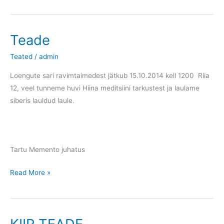
ja
sõnavõtud
Teade
Teated
/
admin
Loengute sari ravimtaimedest jätkub 15.10.2014 kell 1200 Riia
12, veel tunneme huvi Hiina meditsiini tarkustest ja laulame
siberis lauldud laule.
Tartu Memento juhatus
Teade
Read More »