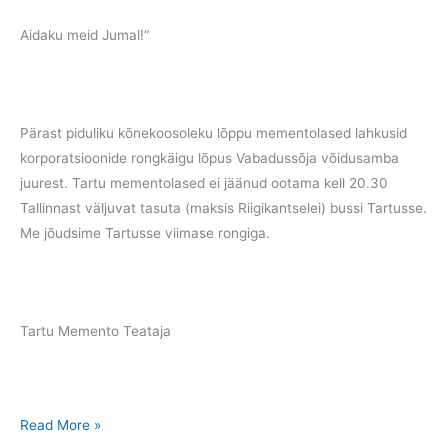
Aidaku meid Jumal!“
Pärast piduliku kõnekoosoleku lõppu mementolased lahkusid
korporatsioonide rongkäigu lõpus Vabadussõja võidusamba
juurest. Tartu mementolased ei jäänud ootama kell 20.30
Tallinnast väljuvat tasuta (maksis Riigikantselei) bussi Tartusse.
Me jõudsime Tartusse viimase rongiga.
Tartu Memento Teataja
Üritused
Read More »