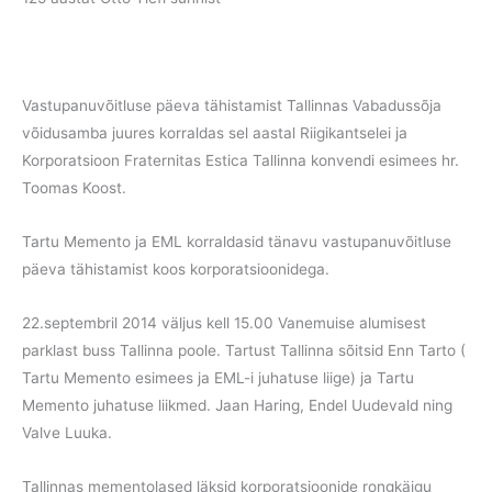
Vastupanuvõitluse päeva tähistamist Tallinnas Vabadussõja
võidusamba juures korraldas sel aastal Riigikantselei ja
Korporatsioon Fraternitas Estica Tallinna konvendi esimees hr.
Toomas Koost.
Tartu Memento ja EML korraldasid tänavu vastupanuvõitluse
päeva tähistamist koos korporatsioonidega.
22.septembril 2014 väljus kell 15.00 Vanemuise alumisest
parklast buss Tallinna poole. Tartust Tallinna sõitsid Enn Tarto (
Tartu Memento esimees ja EML-i juhatuse liige) ja Tartu
Memento juhatuse liikmed. Jaan Haring, Endel Uudevald ning
Valve Luuka.
Tallinnas mementolased läksid korporatsioonide rongkäigu