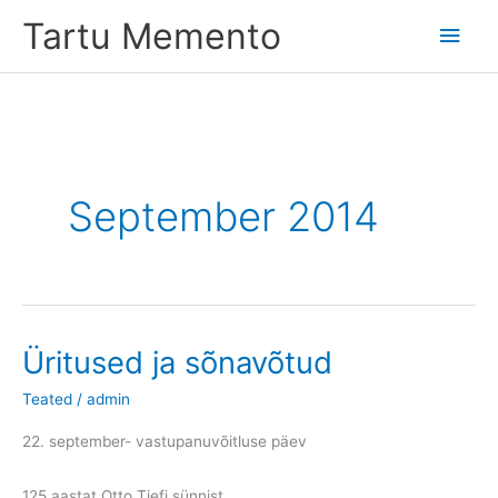
Skip
Tartu Memento
Main
to
content
Men
September 2014
Üritused ja sõnavõtud
Teated
/
admin
22. september- vastupanuvõitluse päev
125 aastat Otto Tiefi sünnist