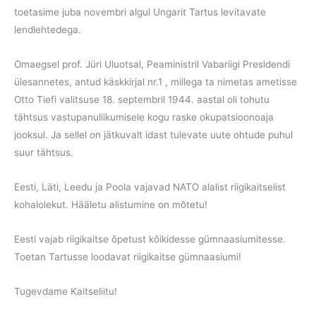
toetasime juba novembri algul Ungarit Tartus levitavate
lendlehtedega.
Omaegsel prof. Jüri Uluotsal, Peaministril Vabariigi Presidendi
ülesannetes, antud käskkirjal nr.1 , millega ta nimetas ametisse
Otto Tiefi valitsuse 18. septembril 1944. aastal oli tohutu
tähtsus vastupanuliikumisele kogu raske okupatsioonoaja
jooksul. Ja sellel on jätkuvalt idast tulevate uute ohtude puhul
suur tähtsus.
Eesti, Läti, Leedu ja Poola vajavad NATO alalist riigikaitselist
kohalolekut. Hääletu alistumine on mõtetu!
Eesti vajab riigikaitse õpetust kõikidesse gümnaasiumitesse.
Toetan Tartusse loodavat riigikaitse gümnaasiumi!
Tugevdame Kaitseliitu!