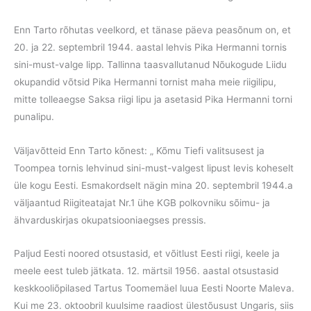
Enn Tarto rõhutas veelkord, et tänase päeva peasõnum on, et
20. ja 22. septembril 1944. aastal lehvis Pika Hermanni tornis
sini-must-valge lipp. Tallinna taasvallutanud Nõukogude Liidu
okupandid võtsid Pika Hermanni tornist maha meie riigilipu,
mitte tolleaegse Saksa riigi lipu ja asetasid Pika Hermanni torni
punalipu.
Väljavõtteid Enn Tarto kõnest: „ Kõmu Tiefi valitsusest ja
Toompea tornis lehvinud sini-must-valgest lipust levis koheselt
üle kogu Eesti. Esmakordselt nägin mina 20. septembril 1944.a
väljaantud Riigiteatajat Nr.1 ühe KGB polkovniku sõimu- ja
ähvarduskirjas okupatsiooniaegses pressis.
Paljud Eesti noored otsustasid, et võitlust Eesti riigi, keele ja
meele eest tuleb jätkata. 12. märtsil 1956. aastal otsustasid
keskkooliõpilased Tartus Toomemäel luua Eesti Noorte Maleva.
Kui me 23. oktoobril kuulsime raadiost ülestõusust Ungaris, siis