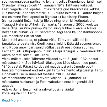
soomusrongidega partisanid leitnant Julius Kuperjanovi juhtimisel.
Otsustav lahing võideti 14. jaanuaril 1919 Tähtvere väljadel.
Eesti vägede võit lõpetas ühtlasi tapatalgud Krediitkassa keldris,
kus bolševikud tapsid metsikult 33 süüta inimest. Hukatute hulgas
olid esimene Eesti apostliku õigeusu kiriku piiskop Platon,
ülempreestrid Bežanitski ja Bleive ning luteri kirikuõpetajad dr
Traugott Hahn ja Wilhelm Schwartz. 18. augustil 2000 kuulutas
Vene Õigeusu Kirik piiskop Platoni ning Mihhail Bleive ja Nikolai
Bežanitski pühakuks. 15. septembril tegi seda ka Konstantinoopoli
Oikumeeniline Patriarhaat.
Me ei tohi unustada, et pärast võitu Tähtvere väljadel ja
tapatalgute peatamist Krediitkassa keldris jätkasid soomusrongid
ning Kuperjanovi partisanid võitlust Eesti eest lõuna suunas.
Leitnant Julius Kuperjanov hukkus Paju lahingus 2. veebruaril 1919.
Aasta pärast sõlmiti Tartu rahu.
Võidu mälestuseks Tähtvere väljadel avati 3. juulil 1932. aastal
mälestusmärk. See hävitati Nõukogude Liidu okupantide poolt
1940. aastal. Pärast korduvaid muudatusi eri võimude poolt
taastati monument endisel kujul Tartu Memento algatusel ja Tartu
Linnavalitsuse üksmeelsel toetusel 2006. aastal.
Me meenutame võitu Tähtvere väljadel 14. jaanuaril 1919,
mälestame hukkunuid ja Eesti vabaduse eest langenuid läbi
aegade.
Aidaku Jumal Eesti riigil ja rahval püsima jääda!
Kõne kirjuta Enn Tarto
Minevik
Read More »
ei