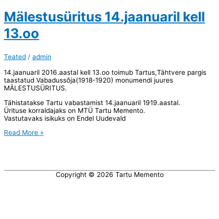
unune
Mälestusüritus 14.jaanuaril kell
13.oo
Teated
/
admin
14.jaanuaril 2016.aastal kell 13.oo toimub Tartus,Tähtvere pargis
taastatud Vabadussõja(1918-1920) monumendi juures
MÄLESTUSÜRITUS.
Tähistatakse Tartu vabastamist 14.jaanuaril 1919.aastal.
Ürituse korraldajaks on MTÜ Tartu Memento.
Vastutavaks isikuks on Endel Uudevald
Mälestusüritus
Read More »
14.jaanuaril
kell
13.oo
Copyright © 2026
Tartu Memento