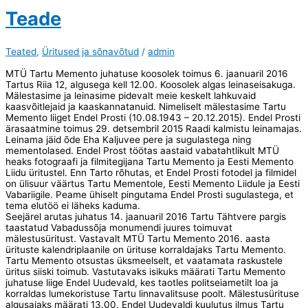
Teade
Teated
,
Üritused ja sõnavõtud
/
admin
MTÜ Tartu Memento juhatuse koosolek toimus 6. jaanuaril 2016
Tartus Riia 12, algusega kell 12.00. Koosolek algas leinaseisakuga.
Mälestasime ja leinasime pidevalt meie keskelt lahkuvaid
kaasvõitlejaid ja kaaskannatanuid. Nimeliselt mälestasime Tartu
Memento liiget Endel Prosti (10.08.1943 – 20.12.2015). Endel Prosti
ärasaatmine toimus 29. detsembril 2015 Raadi kalmistu leinamajas.
Leinama jäid õde Eha Kaljuvee pere ja sugulastega ning
mementolased. Endel Prost töötas aastaid vabatahtlikult MTÜ
heaks fotograafi ja filmitegijana Tartu Memento ja Eesti Memento
Liidu üritustel. Enn Tarto rõhutas, et Endel Prosti fotodel ja filmidel
on ülisuur väärtus Tartu Mementole, Eesti Memento Liidule ja Eesti
Vabariigile. Peame ühiselt pingutama Endel Prosti sugulastega, et
tema elutöö ei läheks kaduma.
Seejärel arutas juhatus 14. jaanuaril 2016 Tartu Tähtvere pargis
taastatud Vabadussõja monumendi juures toimuvat
mälestusüritust. Vastavalt MTÜ Tartu Memento 2016. aasta
ürituste kalendriplaanile on ürituse korraldajaks Tartu Memento.
Tartu Memento otsustas üksmeelselt, et vaatamata raskustele
üritus siiski toimub. Vastutavaks isikuks määrati Tartu Memento
juhatuse liige Endel Uudevald, kes taotles politseiametilt loa ja
korraldas lumekoristuse Tartu linnavalitsuse poolt. Mälestusürituse
algusajaks määrati 13.00. Endel Uudevaldi kuulutus ilmus Tartu