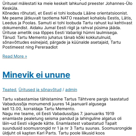
Üritusel mälestati ka meie keskelt lahkunud preester Johannes-Ülo
Kesküla.
Kõnedes rõhutati, et Eesti ei tohi loobuda Lääne orientatsioonist.
Me peame jätkuvalt taotlema NATO reaalset kohalolu Eestis, Lätis,
Leedus ja Poolas. Samuti ei tohi loobuda Tartu rahust kui kehtivast
dokumendist. Aidaku Jumal Eesti riigil ja rahval püsima jääda.
Ürituse ametlik osa lõppes Eesti Vabariigi hümni laulmisega.
Tänud: Tartu Memento juhatus tänab kõiki kokkutulnuid,
sõnavõttudes esinejaid, pärgade ja küünalde asetajaid, Tartu
Postimeest ning Pereraadiot
Teade
Read More »
Minevik ei unune
Teated
,
Üritused ja sõnavõtud
/
admin
Tartu vabastamise tähistamine Tartus Tähtvere pargis taastatud
Vabadussõja monumendi juures 14.jaanuaril algusega
kell 13.00, korraldaja Tartu Memento.
Nagu me teame, oli Eesti Vabadussõjas 7. jaanuariks 1919
enamlaste pealetung seisma pandud ja lahinguline algatus oli
läin¬ud Eesti vägede kätte. Enamlastest vabastatud Tapalt
suundusid soomusrongid nr 1 ja nr 3 Tartu suunas. Soomusrongide
üldjuht oli kapten Karl Parts. Tartu poole liikusid koos