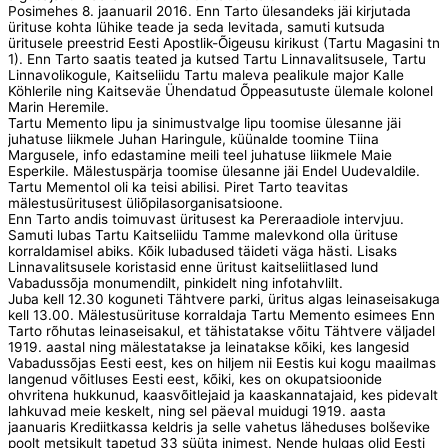
Posimehes 8. jaanuaril 2016. Enn Tarto ülesandeks jäi kirjutada
ürituse kohta lühike teade ja seda levitada, samuti kutsuda
üritusele preestrid Eesti Apostlik-Õigeusu kirikust (Tartu Magasini tn
1). Enn Tarto saatis teated ja kutsed Tartu Linnavalitsusele, Tartu
Linnavolikogule, Kaitseliidu Tartu maleva pealikule major Kalle
Köhlerile ning Kaitseväe Ühendatud Õppeasutuste ülemale kolonel
Marin Heremile.
Tartu Memento lipu ja sinimustvalge lipu toomise ülesanne jäi
juhatuse liikmele Juhan Haringule, küünalde toomine Tiina
Margusele, info edastamine meili teel juhatuse liikmele Maie
Esperkile. Mälestuspärja toomise ülesanne jäi Endel Uudevaldile.
Tartu Mementol oli ka teisi abilisi. Piret Tarto teavitas
mälestusüritusest üliõpilasorganisatsioone.
Enn Tarto andis toimuvast üritusest ka Pereraadiole intervjuu.
Samuti lubas Tartu Kaitseliidu Tamme malevkond olla ürituse
korraldamisel abiks. Kõik lubadused täideti väga hästi. Lisaks
Linnavalitsusele koristasid enne üritust kaitseliitlased lund
Vabadussõja monumendilt, pinkidelt ning infotahvlilt.
Juba kell 12.30 koguneti Tähtvere parki, üritus algas leinaseisakuga
kell 13.00. Mälestusürituse korraldaja Tartu Memento esimees Enn
Tarto rõhutas leinaseisakul, et tähistatakse võitu Tähtvere väljadel
1919. aastal ning mälestatakse ja leinatakse kõiki, kes langesid
Vabadussõjas Eesti eest, kes on hiljem nii Eestis kui kogu maailmas
langenud võitluses Eesti eest, kõiki, kes on okupatsioonide
ohvritena hukkunud, kaasvõitlejaid ja kaaskannatajaid, kes pidevalt
lahkuvad meie keskelt, ning sel päeval muidugi 1919. aasta
jaanuaris Krediitkassa keldris ja selle vahetus läheduses bolševike
poolt metsikult tapetud 33 süüta inimest. Nende hulgas olid Eesti