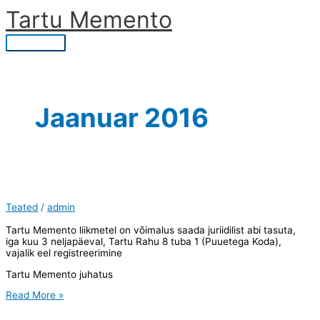
Skip
Tartu Memento
to
content
Main
Menu
Jaanuar 2016
Teated
/
admin
Tartu Memento liikmetel on võimalus saada juriidilist abi tasuta,
iga kuu 3 neljapäeval, Tartu Rahu 8 tuba 1 (Puuetega Koda),
vajalik eel registreerimine
Tartu Memento juhatus
Read More »