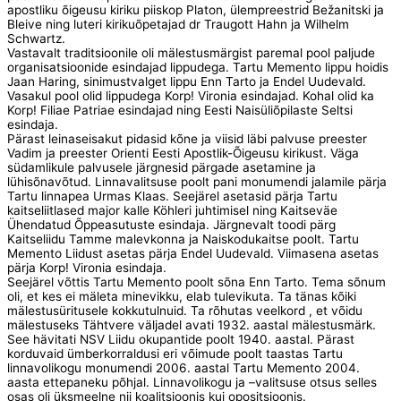
apostliku õigeusu kiriku piiskop Platon, ülempreestrid Bežanitski ja
Bleive ning luteri kirikuõpetajad dr Traugott Hahn ja Wilhelm
Schwartz.
Vastavalt traditsioonile oli mälestusmärgist paremal pool paljude
organisatsioonide esindajad lippudega. Tartu Memento lippu hoidis
Jaan Haring, sinimustvalget lippu Enn Tarto ja Endel Uudevald.
Vasakul pool olid lippudega Korp! Vironia esindajad. Kohal olid ka
Korp! Filiae Patriae esindajad ning Eesti Naisüliõpilaste Seltsi
esindaja.
Pärast leinaseisakut pidasid kõne ja viisid läbi palvuse preester
Vadim ja preester Orienti Eesti Apostlik-Õigeusu kirikust. Väga
südamlikule palvusele järgnesid pärgade asetamine ja
lühisõnavõtud. Linnavalitsuse poolt pani monumendi jalamile pärja
Tartu linnapea Urmas Klaas. Seejärel asetasid pärja Tartu
kaitseliitlased major kalle Köhleri juhtimisel ning Kaitseväe
Ühendatud Õppeasutuste esindaja. Järgnevalt toodi pärg
Kaitseliidu Tamme malevkonna ja Naiskodukaitse poolt. Tartu
Memento Liidust asetas pärja Endel Uudevald. Viimasena asetas
pärja Korp! Vironia esindaja.
Seejärel võttis Tartu Memento poolt sõna Enn Tarto. Tema sõnum
oli, et kes ei mäleta minevikku, elab tulevikuta. Ta tänas kõiki
mälestusüritusele kokkutulnuid. Ta rõhutas veelkord , et võidu
mälestuseks Tähtvere väljadel avati 1932. aastal mälestusmärk.
See hävitati NSV Liidu okupantide poolt 1940. aastal. Pärast
korduvaid ümberkorraldusi eri võimude poolt taastas Tartu
linnavolikogu monumendi 2006. aastal Tartu Memento 2004.
aasta ettepaneku põhjal. Linnavolikogu ja –valitsuse otsus selles
osas oli üksmeelne nii koalitsioonis kui opositsioonis.