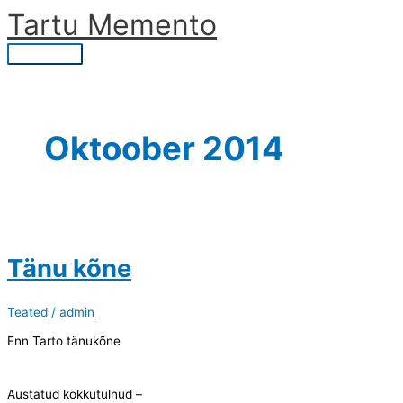
Skip
Tartu Memento
to
content
Main
Menu
Oktoober 2014
Tänu kõne
Teated
/
admin
Enn Tarto tänukõne
Austatud kokkutulnud –