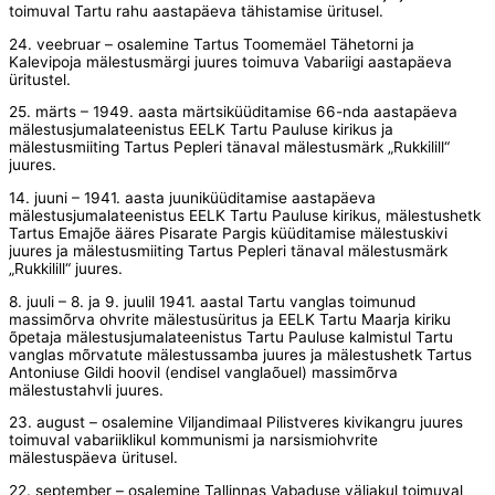
toimuval Tartu rahu aastapäeva tähistamise üritusel.
24. veebruar – osalemine Tartus Toomemäel Tähetorni ja
Kalevipoja mälestusmärgi juures toimuva Vabariigi aastapäeva
üritustel.
25. märts – 1949. aasta märtsiküüditamise 66-nda aastapäeva
mälestusjumalateenistus EELK Tartu Pauluse kirikus ja
mälestusmiiting Tartus Pepleri tänaval mälestusmärk „Rukkilill“
juures.
14. juuni – 1941. aasta juuniküüditamise aastapäeva
mälestusjumalateenistus EELK Tartu Pauluse kirikus, mälestushetk
Tartus Emajõe ääres Pisarate Pargis küüditamise mälestuskivi
juures ja mälestusmiiting Tartus Pepleri tänaval mälestusmärk
„Rukkilill“ juures.
8. juuli – 8. ja 9. juulil 1941. aastal Tartu vanglas toimunud
massimõrva ohvrite mälestusüritus ja EELK Tartu Maarja kiriku
õpetaja mälestusjumalateenistus Tartu Pauluse kalmistul Tartu
vanglas mõrvatute mälestussamba juures ja mälestushetk Tartus
Antoniuse Gildi hoovil (endisel vanglaõuel) massimõrva
mälestustahvli juures.
23. august – osalemine Viljandimaal Pilistveres kivikangru juures
toimuval vabariiklikul kommunismi ja narsismiohvrite
mälestuspäeva üritusel.
22. september – osalemine Tallinnas Vabaduse väljakul toimuval