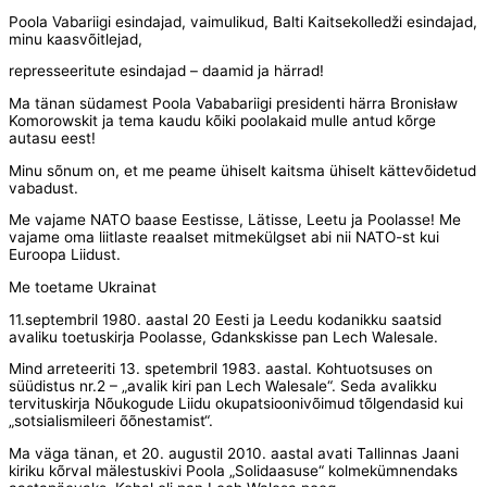
Poola Vabariigi esindajad, vaimulikud, Balti Kaitsekolledži esindajad,
minu kaasvõitlejad,
represseeritute esindajad – daamid ja härrad!
Ma tänan südamest Poola Vababariigi presidenti härra Bronisław
Komorowskit ja tema kaudu kõiki poolakaid mulle antud kõrge
autasu eest!
Minu sõnum on, et me peame ühiselt kaitsma ühiselt kättevõidetud
vabadust.
Me vajame NATO baase Eestisse, Lätisse, Leetu ja Poolasse! Me
vajame oma liitlaste reaalset mitmekülgset abi nii NATO-st kui
Euroopa Liidust.
Me toetame Ukrainat
11.septembril 1980. aastal 20 Eesti ja Leedu kodanikku saatsid
avaliku toetuskirja Poolasse, Gdankskisse pan Lech Walesale.
Mind arreteeriti 13. spetembril 1983. aastal. Kohtuotsuses on
süüdistus nr.2 – „avalik kiri pan Lech Walesale“. Seda avalikku
tervituskirja Nõukogude Liidu okupatsioonivõimud tõlgendasid kui
„sotsialismileeri õõnestamist“.
Ma väga tänan, et 20. augustil 2010. aastal avati Tallinnas Jaani
kiriku kõrval mälestuskivi Poola „Solidaasuse“ kolmekümnendaks