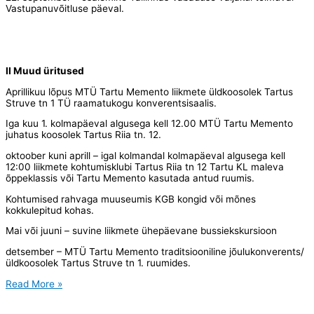
Vastupanuvõitluse päeval.
II Muud üritused
Aprillikuu lõpus MTÜ Tartu Memento liikmete üldkoosolek Tartus
Struve tn 1 TÜ raamatukogu konverentsisaalis.
Iga kuu 1. kolmapäeval algusega kell 12.00 MTÜ Tartu Memento
juhatus koosolek Tartus Riia tn. 12.
oktoober kuni aprill – igal kolmandal kolmapäeval algusega kell
12:00 liikmete kohtumisklubi Tartus Riia tn 12 Tartu KL maleva
õppeklassis või Tartu Memento kasutada antud ruumis.
Kohtumised rahvaga muuseumis KGB kongid või mõnes
kokkulepitud kohas.
Mai või juuni – suvine liikmete ühepäevane bussiekskursioon
detsember – MTÜ Tartu Memento traditsiooniline jõulukonverents/
üldkoosolek Tartus Struve tn 1. ruumides.
2015.a.üritused
Read More »