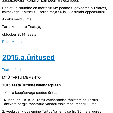
aastapäevaks. Kohal oli pan Lech Walesa poeg.
Hääletu alistumine on mõttetu! Me peame tugevdama piirivalvet,
kaitseväge, Kaitseliitu, selles majas Riia 12 asuvaid õppeasutusi!
Aidaku meid Jumal
Tartu Memento Teataja,
oktoober 2014. aastal
Tänu
Read More »
kõne
2015.a.üritused
Teated
/
admin
MTÜ TARTU MEMENTO
2015.aasta ürituste kalenderplaan
1.Kindla kuupäevaga seotud üritused
14. jaanuar – 1919.a. Tartu vabastamise tähistamine Tartus
Tähtvere pargis taastatud Vabadussõja monumendi juures
2. veebruar – osalemine Tartus Vanemuise tn. 35 maja juures