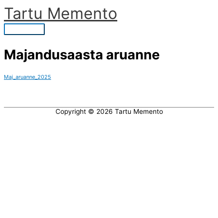
Skip
Tartu Memento
to
content
Main
Menu
Majandusaasta aruanne
Maj_aruanne_2025
Copyright © 2026
Tartu Memento