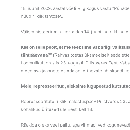
18. juunil 2009. aastal võeti Riigikogus vastu “Püha
nüüd riiklik tähtpäev.
Välisministeerium ju korraldab 14. juuni kui riikliku le
Kes on selle poolt, et me teeksime Vabariigi valitsus
tähtpäevana?” (
Rahvas toetas üksmeelselt seda ett
Loomulikult on siis 23. augustil Pilistveres Eesti Vaba
meediaväljaannete esindajad, erinevate ühiskondlike 
Meie, represseeritud, oleksime lugupeetud kutsutu
Represseeritute riiklik mälestuspäev Pilistveres 23. au
kohalikud üritused üle Eesti kell 18.
Rääkida oleks veel palju, aga vihmapilved kogunevad!