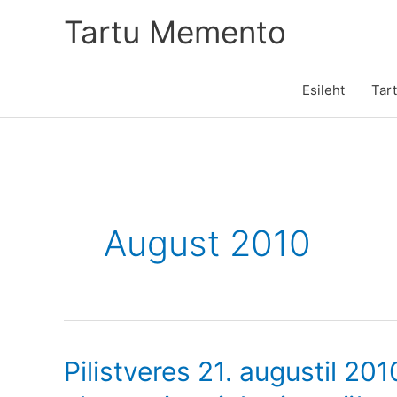
Skip
Tartu Memento
to
content
Esileht
Tar
August 2010
Pilistveres 21. augustil 2010