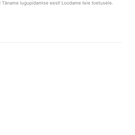
t! Täname lugupidamise eest! Loodame teie toetusele.
!