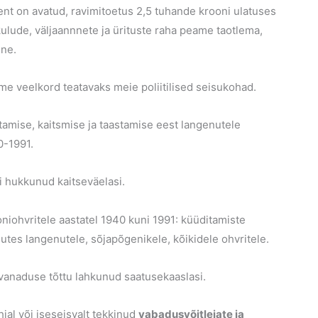
nt on avatud, ravimitoetus 2,5 tuhande krooni ulatuses
kulude, väljaannnete ja ürituste raha peame taotlema,
jne.
gime veelkord teatavaks meie poliitilised seisukohad.
amise, kaitsmise ja taastamise eest langenutele
0-1991.
i hukkunud kaitseväelasi.
iohvritele aastatel 1940 kuni 1991: küüditamiste
gutes langenutele, sõjapõgenikele, kõikidele ohvritele.
 vanaduse tõttu lahkunud saatusekaaslasi.
jal või iseseisvalt tekkinud
vabadusvõitlejate ja