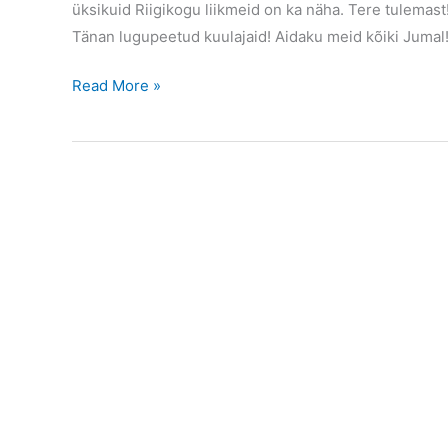
üksikuid Riigikogu liikmeid on ka näha. Tere tulemas
Tänan lugupeetud kuulajaid! Aidaku meid kõiki Jumal
Pilistveres
Read More »
21.
augustil
2010
üleriigiline
okupatsiooniohvrite
mälestuspäev