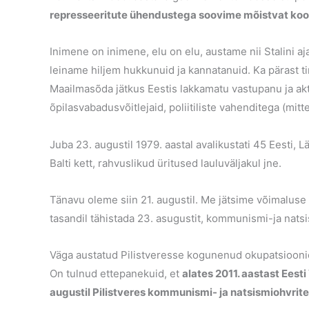
represseeritute ühendustega soovime mõistvat koost
Inimene on inimene, elu on elu, austame nii Stalini 
leiname hiljem hukkunuid ja kannatanuid. Ka pärast ti
Maailmasõda jätkus Eestis lakkamatu vastupanu ja a
õpilasvabadusvõitlejaid, poliitiliste vahenditega (mitt
Juba 23. augustil 1979. aastal avalikustati 45 Eesti, Lä
Balti kett, rahvuslikud üritused lauluväljakul jne.
Tänavu oleme siin 21. augustil. Me jätsime võimaluse 
tasandil tähistada 23. asugustit, kommunismi-ja natsi
Väga austatud Pilistveresse kogunenud okupatsioonio
On tulnud ettepanekuid, et
alates 2011. aastast Eesti 
augustil Pilistveres kommunismi- ja natsismiohvrit