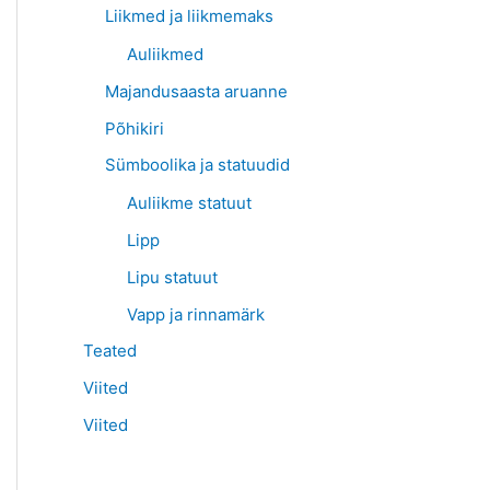
Liikmed ja liikmemaks
Auliikmed
Majandusaasta aruanne
Põhikiri
Sümboolika ja statuudid
Auliikme statuut
Lipp
Lipu statuut
Vapp ja rinnamärk
Teated
Viited
Viited