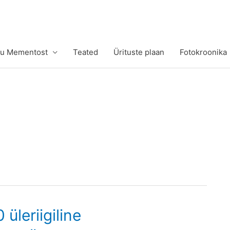
tu Mementost
Teated
Ürituste plaan
Fotokroonika
 üleriigiline