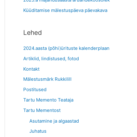
:
Küüditamise mälestuspäeva päevakava
Lehed
2024.aasta (põhi)ürituste kalenderplaan
Artiklid, lindistused, fotod
Kontakt
Mälestusmärk Rukkilill
Postitused
Tartu Memento Teataja
Tartu Mementost
Asutamine ja algaastad
Juhatus