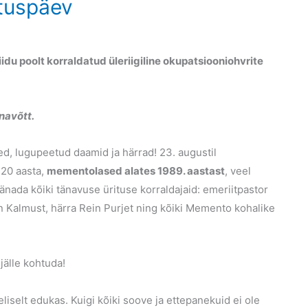
stuspäev
iidu poolt korraldatud üleriigiline okupatsiooniohvrite
navõtt.
ed, lugupeetud daamid ja härrad! 23. augustil
 20 aasta,
mementolased alates 1989. aastast
, veel
nada kõiki tänavuse ürituse korraldajaid: emeriitpastor
 Kalmust, härra Rein Purjet ning kõiki Memento kohalike
jälle kohtuda!
iselt edukas. Kuigi kõiki soove ja ettepanekuid ei ole