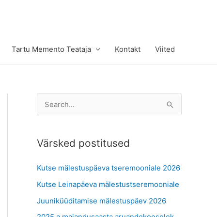
Tartu Memento Teataja
Kontakt
Viited
S
e
a
Värsked postitused
r
c
Kutse mälestuspäeva tseremooniale 2026
h
Kutse Leinapäeva mälestustseremooniale
f
Juuniküüditamise mälestuspäev 2026
o
r
2025.a majandusaasta aruandekoosolek