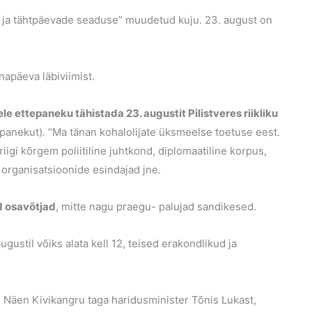
de ja tähtpäevade seaduse” muudetud kuju. 23. august on
inapäeva läbiviimist.
ele ettepaneku tähistada 23. augustit Pilistveres riikliku
epanekut)
.
“Ma tänan kohalolijate üksmeelse toetuse eest.
riigi kõrgem poliitiline juhtkond, diplomaatiline korpus,
organisatsioonide esindajad jne.
d osavõtjad
, mitte nagu praegu- palujad sandikesed.
gustil võiks alata kell 12, teised erakondlikud ja
 Näen Kivikangru taga haridusminister Tõnis Lukast,