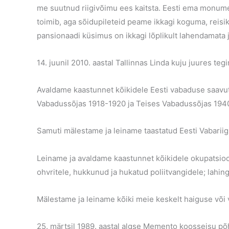
me suutnud riigivõimu ees kaitsta. Eesti ema monume
toimib, aga sõidupileteid peame ikkagi koguma, reisi
pansionaadi küsimus on ikkagi lõplikult lahendamata 
14. juunil 2010. aastal Tallinnas Linda kuju juures te
Avaldame kaastunnet kõikidele Eesti vabaduse saavut
Vabadussõjas 1918-1920 ja Teises Vabadussõjas 194
Samuti mälestame ja leiname taastatud Eesti Vabariig
Leiname ja avaldame kaastunnet kõikidele okupatsioon
ohvritele, hukkunud ja hukatud poliitvangidele; lahin
Mälestame ja leiname kõiki meie keskelt haiguse või
25. märtsil 1989. aastal algse Memento koosseisu põh