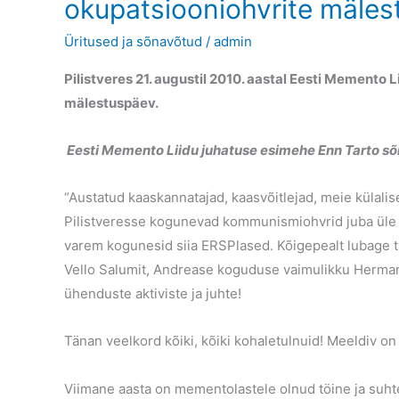
okupatsiooniohvrite mäle
Üritused ja sõnavõtud
/
admin
Pilistveres 21. augustil 2010. aastal Eesti Memento L
mälestuspäev.
Eesti Memento Liidu juhatuse esimehe Enn Tarto sõ
“Austatud kaaskannatajad, kaasvõitlejad, meie külalis
Pilistveresse kogunevad kommunismiohvrid juba üle
varem kogunesid siia ERSPlased. Kõigepealt lubage tä
Vello Salumit, Andrease koguduse vaimulikku Herman
ühenduste aktiviste ja juhte!
Tänan veelkord kõiki, kõiki kohaletulnuid! Meeldiv on 
Viimane aasta on mementolastele olnud töine ja suhtel