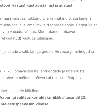
ööd, vastastikust abistamist ja austust.
ajal massimõrvas hukkunuid ja kannatanuid, austame ja
mukas Stalini surma jätkusid repressioonid. Pärast Teist
ktiivne vabadusvõitlus. Meenutame metsavendi,
erelvastatud) vastupanuliikujaid.
ti ja Leedu avalik kiri, järgnesid Hirvepargi miitingud ja
riiklikul, omavalitsuste, erakondade ja ühenduste
smiohvrite mälestuspäeva kui riiklikku tähtpäeva.
hvrid ja meie külalised!
Vabariigi valitsus korraldaks riiklikul tasandil 23.
e mälestuspäeva läbiviimise.