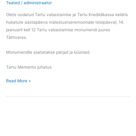
Teated
/
administraator
Olete oodatud Tartu vabastamise ja Tartu Krediidikassa keldris
hukatute aastapäeva mälestustseremooniale teisipäeval, 14.
jaanuaril kell 12 Tartu vabastamise monumendi juures
Tähtveres.
Monumendile asetatakse pärjad ja küünlad.
Tartu Memento juhatus
Kutse
Read More »
–
Tartu
vabastamise
aastapäev
2025