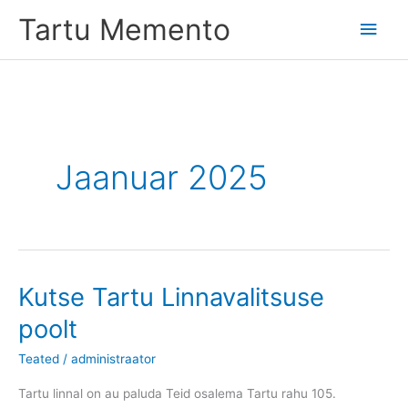
Skip
Tartu Memento
Main
to
content
Men
Jaanuar 2025
Kutse Tartu Linnavalitsuse
poolt
Teated
/
administraator
Tartu linnal on au paluda Teid osalema Tartu rahu 105.