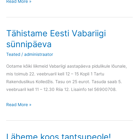
Kutse
Read More »
Tartu
Linnavalitsuse
poolt
Tähistame Eesti Vabariigi
sünnipäeva
Teated
/
administraator
Ootame kõiki liikmeid Vabariigi aastapäeva pidulikule lõunale,
mis toimub 22. veebruaril kell 12 – 15 Kopli 1 Tartu
Rakenduslikus Kolledžis. Tasu on 25 eurot. Tasuda saab 5.
veebruaril kell 11 – 12.30 Riia 12. Lisainfo tel 56900708.
Tähistame
Read More »
Eesti
Vabariigi
sünnipäeva
Läheme koos tantsupeole!