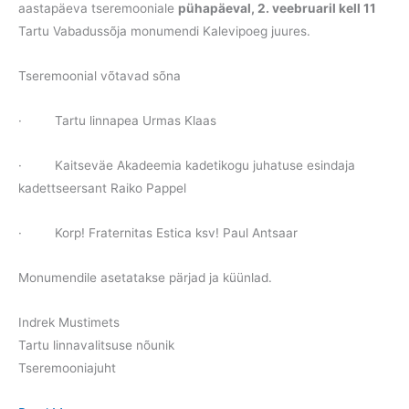
aastapäeva tseremooniale
pühapäeval, 2. veebruaril kell 11
Tartu Vabadussõja monumendi Kalevipoeg juures.
Tseremoonial võtavad sõna
· Tartu linnapea Urmas Klaas
· Kaitseväe Akadeemia kadetikogu juhatuse esindaja
kadettseersant Raiko Pappel
· Korp! Fraternitas Estica ksv! Paul Antsaar
Monumendile asetatakse pärjad ja küünlad.
Indrek Mustimets
Tartu linnavalitsuse nõunik
Tseremooniajuht