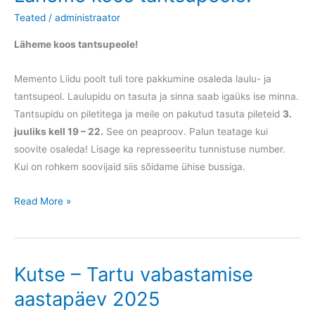
Teated
/
administraator
Läheme koos tantsupeole!
Memento Liidu poolt tuli tore pakkumine osaleda laulu- ja
tantsupeol. Laulupidu on tasuta ja sinna saab igaüks ise minna.
Tantsupidu on piletitega ja meile on pakutud tasuta pileteid
3.
juuliks kell 19 – 22.
See on peaproov. Palun teatage kui
soovite osaleda! Lisage ka represseeritu tunnistuse number.
Kui on rohkem soovijaid siis sõidame ühise bussiga.
Läheme
Read More »
koos
tantsupeole!
Kutse – Tartu vabastamise
aastapäev 2025