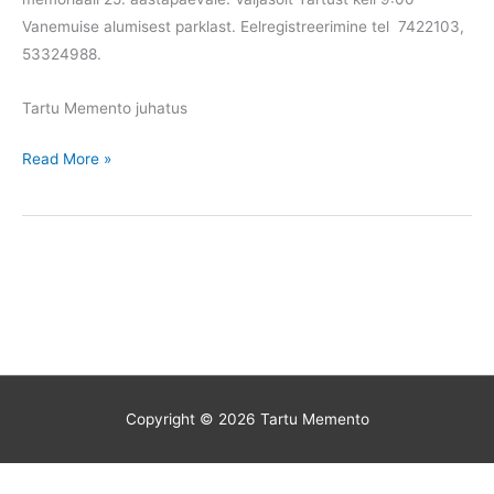
Vanemuise alumisest parklast. Eelregistreerimine tel 7422103,
53324988.
Tartu Memento juhatus
Teade
Read More »
Pilistvere
sõidust.
Copyright © 2026
Tartu Memento