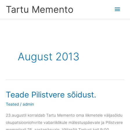
Skip
Tartu Memento
Main
to
content
Men
August 2013
Teade Pilistvere sõidust.
Teated
/
admin
23.augustil korraldab Tartu Memento oma liikmetele väljasõidu
okupatsiooniohvrite vabariiklikule mälestuspäevale ja Pilistvere
memoriaali 25. aastapäevale. Väljasõit Tartust kell 9:00