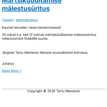
Märtsiküüditamise
mälestusüritus
Teated
/
administraator
Kaunist kevadet, head mementolased!
25.märsil k.a. kell 12 toimub märtsiküüditamise mälestusüritus
mälestusmärk Rukkilille juures.
Järgneb Tartu Memento liikmete koosviibimine kohvikus.
Juhatus
Märtsiküüditamise
Read More »
mälestusüritus
Copyright © 2026
Tartu Memento