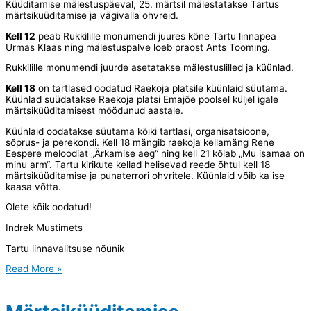
Küüditamise mälestuspäeval, 25. märtsil mälestatakse Tartus
märtsiküüditamise ja vägivalla ohvreid.
Kell 12
peab Rukkilille monumendi juures kõne Tartu linnapea
Urmas Klaas ning mälestuspalve loeb praost Ants Tooming.
Rukkilille monumendi juurde asetatakse mälestuslilled ja küünlad.
Kell 18
on tartlased oodatud Raekoja platsile küünlaid süütama.
Küünlad süüdatakse Raekoja platsi Emajõe poolsel küljel igale
märtsiküüditamisest möödunud aastale.
Küünlaid oodatakse süütama kõiki tartlasi, organisatsioone,
sõprus- ja perekondi. Kell 18 mängib raekoja kellamäng Rene
Eespere meloodiat „Ärkamise aeg“ ning kell 21 kõlab „Mu isamaa on
minu arm“. Tartu kirikute kellad helisevad reede õhtul kell 18
märtsiküüditamise ja punaterrori ohvritele. Küünlaid võib ka ise
kaasa võtta.
Olete kõik oodatud!
Indrek Mustimets
Tartu linnavalitsuse nõunik
KUTSE
Read More »