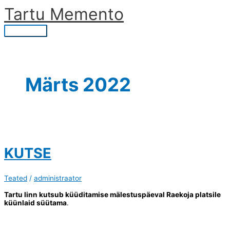
Skip
Tartu Memento
to
content
Main
Menu
Märts 2022
KUTSE
Teated
/
administraator
Tartu linn kutsub küüditamise mälestuspäeval Raekoja platsile
küünlaid süütama
.