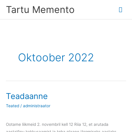
Skip
Tartu Memento
Mai
to
content
Me
Oktoober 2022
Teadaanne
Teated
/
administraator
Ootame liikmeid 2. novembril kell 12 Riia 12, et arutada
aastalõpu kokkusaamist ja teha plaane järgmiseks aastaks.