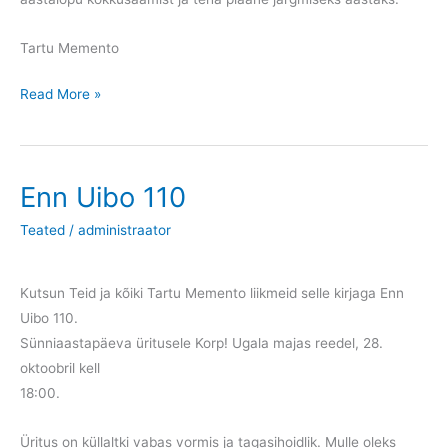
Tartu Memento
Teadaanne
Read More »
Enn Uibo 110
Teated
/
administraator
Kutsun Teid ja kõiki Tartu Memento liikmeid selle kirjaga Enn
Uibo 110.
Sünniaastapäeva üritusele Korp! Ugala majas reedel, 28.
oktoobril kell
18:00.
Üritus on küllaltki vabas vormis ja tagasihoidlik. Mulle oleks