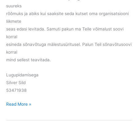
suureks
rõõmuks ja abiks kui saaksite seda kutset oma organisatsiooni
liikmete
seas edasi levitada. Samuti pakun ma Teile võimalust soovi
korral
esineda sõnavõtuga mälestusüritusel. Palun Teil sõnavõtusoovi
korral
mind sellest teavitada.
Lugupidamisega
Silver Sild
53471938
Enn
Read More »
Uibo
110