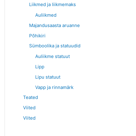
Liikmed ja liikmemaks
Auliikmed
Majandusaasta aruanne
Põhikiri
Sümboolika ja statuudid
Auliikme statuut
Lipp
Lipu statuut
Vapp ja rinnamärk
Teated
Viited
Viited