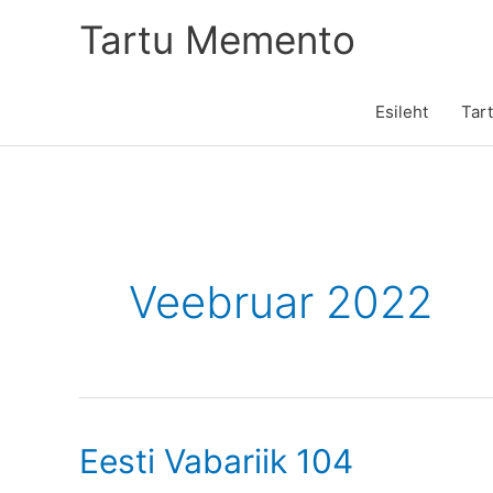
Skip
Tartu Memento
to
content
Esileht
Tar
Veebruar 2022
Eesti Vabariik 104