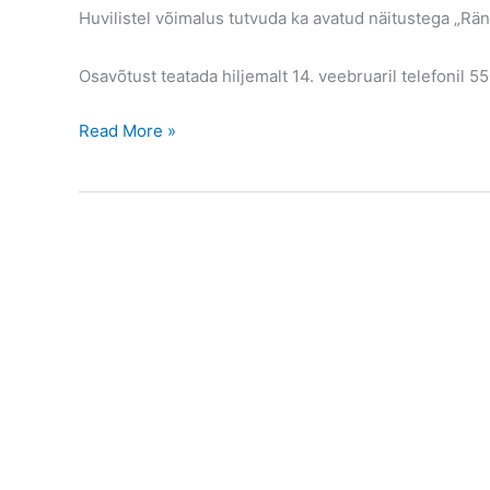
Huvilistel võimalus tutvuda ka avatud näitustega „Ränn
Osavõtust teatada hiljemalt 14. veebruaril telefonil 
Tähistame
Read More »
Eesti
Vabariigi
104.
aastapäeva!