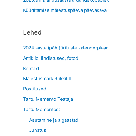
:
Küüditamise mälestuspäeva päevakava
Lehed
2024.aasta (põhi)ürituste kalenderplaan
Artiklid, lindistused, fotod
Kontakt
Mälestusmärk Rukkilill
Postitused
Tartu Memento Teataja
Tartu Mementost
Asutamine ja algaastad
Juhatus