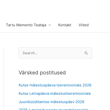
Tartu Memento Teataja
Kontakt
Viited
S
e
a
Värsked postitused
r
c
Kutse mälestuspäeva tseremooniale 2026
h
Kutse Leinapäeva mälestustseremooniale
f
Juuniküüditamise mälestuspäev 2026
o
r
2025.a majandusaasta aruandekoosolek