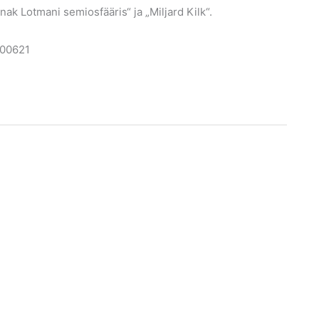
ak Lotmani semiosfääris“ ja „Miljard Kilk“.
5500621