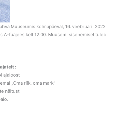
 Rahva Muuseumis kolmapäeval, 16. veebruaril 2022
 A-fuajees kell 12.00. Muusemi sisenemisel tuleb
atelt :
i ajaloost
eemal „Oma riik, oma mark“
te näitust
aio.