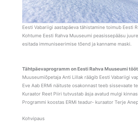
Eesti Vabariigi aastapäeva tähistamine toimub Eesti
Kohtume Eesti Rahva Muuseumi peasissepääsu juures
esitada immuniseerimise tõend ja kanname maski.
Tähtpäevaprogramm on Eesti Rahva Muuseumi töötaj
Muuseumiõpetaja Anti Lillak räägib Eesti Vabariigi vap
Eve Aab ERMi näituste osakonnast teeb sissevaate t
Kuraator Reet Piiri tutvustab äsja avatud mulgi kinnas
Programmi koostas ERMi teadur- kuraator Terje Anep
Kohvipaus