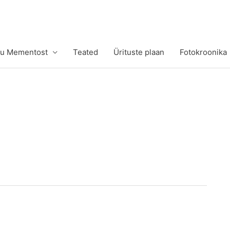
tu Mementost
Teated
Ürituste plaan
Fotokroonika