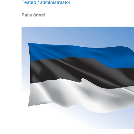
Teated
/
administraator
Palju õnne!