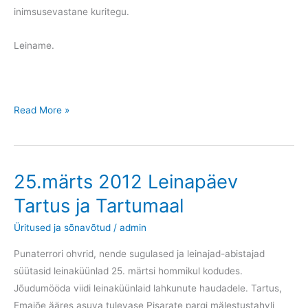
inimsusevastane kuritegu.
Leiname.
Enn
Read More »
Tarto
(Jüri
Kuke
25.märts 2012 Leinapäev
mälestuskonverentsil
25.03.2012):
Tartus ja Tartumaal
Üritused ja sõnavõtud
/
admin
Punaterrori ohvrid, nende sugulased ja leinajad-abistajad
süütasid leinaküünlad 25. märtsi hommikul kodudes.
Jõudumööda viidi leinaküünlaid lahkunute haudadele. Tartus,
Emajõe ääres asuva tulevase Pisarate pargi mälestustahvli