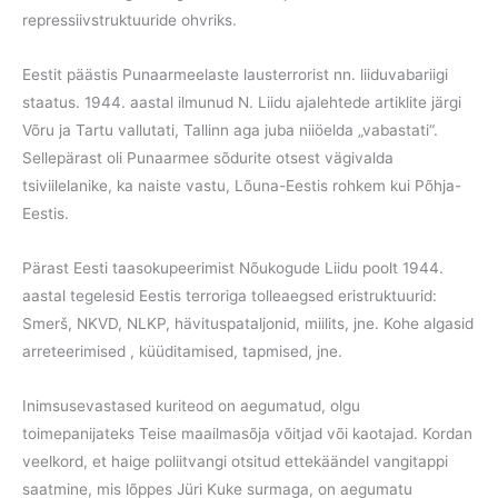
repressiivstruktuuride ohvriks.
Eestit päästis Punaarmeelaste lausterrorist nn. liiduvabariigi
staatus. 1944. aastal ilmunud N. Liidu ajalehtede artiklite järgi
Võru ja Tartu vallutati, Tallinn aga juba niiöelda „vabastati“.
Sellepärast oli Punaarmee sõdurite otsest vägivalda
tsiviilelanike, ka naiste vastu, Lõuna-Eestis rohkem kui Põhja-
Eestis.
Pärast Eesti taasokupeerimist Nõukogude Liidu poolt 1944.
aastal tegelesid Eestis terroriga tolleaegsed eristruktuurid:
Smerš, NKVD, NLKP, hävituspataljonid, miilits, jne. Kohe algasid
arreteerimised , küüditamised, tapmised, jne.
Inimsusevastased kuriteod on aegumatud, olgu
toimepanijateks Teise maailmasõja võitjad või kaotajad. Kordan
veelkord, et haige poliitvangi otsitud ettekäändel vangitappi
saatmine, mis lõppes Jüri Kuke surmaga, on aegumatu