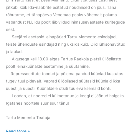
Enn Tarto lisas, et Eesti Memento Liidu võitluses Eesti eest
jätkub, kõik Ida-naabrite esitatud nõudmised on jõus. Täna
rõhutame, et tänapäeva Venemaa peaks vähemalt paluma
vabandust N.Liidu poolt läbiviidud inimsusevastaste kuritegude
eest.
Seejärel asetasid leinapärjad Tartu Memento esindajad,
teiste ühenduste esindajad ning üksikisikuid. Olid lühisõnavõtud
ja laulud.
Algusega kell 18.00 algas Tartus Raekoja platsil üliõpilaste
poolt leinaküünalde asetamine ja süütamine.
Represseeritute toodud ja põlema pandud küünlad kustutas
tugev tuul pidevalt. Vaprad üliõpilased süütasid küünlaid ikka
uuesti ja uuesti. Küünaldele otsiti tuulevaiksemaid kohti.
Loodan, et noored ei külmetanud ja keegi ei jäänud haigeks.
Igatahes noortele suur suur tänu!
Tartu Memento Teataja
25.märts
Read More »