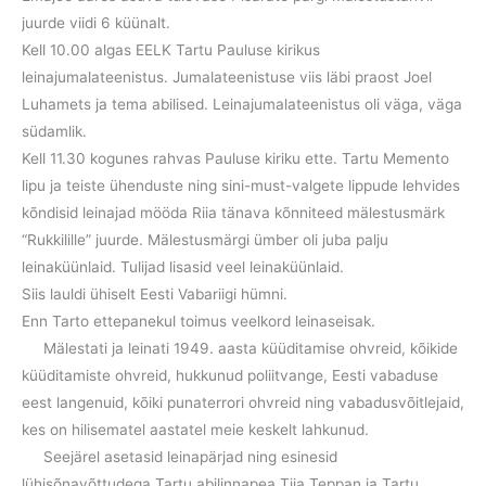
juurde viidi 6 küünalt.
Kell 10.00 algas EELK Tartu Pauluse kirikus
leinajumalateenistus. Jumalateenistuse viis läbi praost Joel
Luhamets ja tema abilised. Leinajumalateenistus oli väga, väga
südamlik.
Kell 11.30 kogunes rahvas Pauluse kiriku ette. Tartu Memento
lipu ja teiste ühenduste ning sini-must-valgete lippude lehvides
kõndisid leinajad mööda Riia tänava kõnniteed mälestusmärk
“Rukkilille” juurde. Mälestusmärgi ümber oli juba palju
leinaküünlaid. Tulijad lisasid veel leinaküünlaid.
Siis lauldi ühiselt Eesti Vabariigi hümni.
Enn Tarto ettepanekul toimus veelkord leinaseisak.
Mälestati ja leinati 1949. aasta küüditamise ohvreid, kõikide
küüditamiste ohvreid, hukkunud poliitvange, Eesti vabaduse
eest langenuid, kõiki punaterrori ohvreid ning vabadusvõitlejaid,
kes on hilisematel aastatel meie keskelt lahkunud.
Seejärel asetasid leinapärjad ning esinesid
lühisõnavõttudega Tartu abilinnapea Tiia Teppan ja Tartu