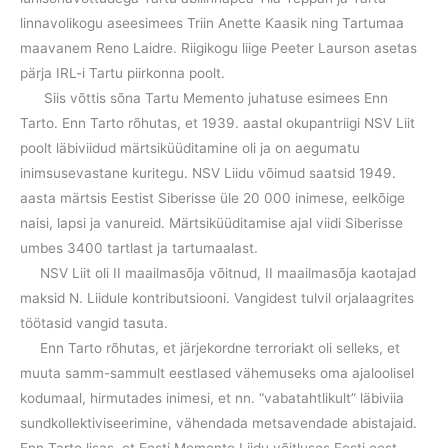
linnavolikogu aseesimees Triin Anette Kaasik ning Tartumaa
maavanem Reno Laidre. Riigikogu liige Peeter Laurson asetas
pärja IRL-i Tartu piirkonna poolt.
Siis võttis sõna Tartu Memento juhatuse esimees Enn
Tarto. Enn Tarto rõhutas, et 1939. aastal okupantriigi NSV Liit
poolt läbiviidud märtsiküüditamine oli ja on aegumatu
inimsusevastane kuritegu. NSV Liidu võimud saatsid 1949.
aasta märtsis Eestist Siberisse üle 20 000 inimese, eelkõige
naisi, lapsi ja vanureid. Märtsiküüditamise ajal viidi Siberisse
umbes 3400 tartlast ja tartumaalast.
NSV Liit oli II maailmasõja võitnud, II maailmasõja kaotajad
maksid N. Liidule kontributsiooni. Vangidest tulvil orjalaagrites
töötasid vangid tasuta.
Enn Tarto rõhutas, et järjekordne terroriakt oli selleks, et
muuta samm-sammult eestlased vähemuseks oma ajaloolisel
kodumaal, hirmutades inimesi, et nn. “vabatahtlikult” läbiviia
sundkollektiviseerimine, vähendada metsavendade abistajaid.