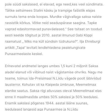
pole süüdi sakslased, ei elavad, ega need,kes veel sündimata.
Täitke seltsimees Stalini käsku ja trampige fašistlik elajas
surnuks tema enda koopas. Murdke vägivallaga saksa naiste
rassistlik kõrkus. Võtke neid seaduspärase saagina. Tapke
vaprad edasitormavad punaväelased.“ See tsitaat on toodud
eesti keelde tõlgitud ja 2010. aastal ilmunud Gabi Köppi
raamatust „ Miks ma küll sündisin tüdrukuna?“. Ilja Ehreburgi
artiklit „Tapa“ levitati lendlehtedena pealetungivate
Punaarmeelaste keskel.
Erinevatel andmetel langes umbes 1,5 kuni 2 miljonit Saksa
aladel elanud või viibinud naist vägistamise ohvriks. Nagu me
teame, toimus Ida-Preisimaal N.Liidu vägede poolt läbiviidud
lausterror. Kohutav oli ka Klaipeda ümbruse, Meemelimaa
elanike saatus. Saksa riigi alluvuses oleval Meemelimaal elas
enne II maailmasõda umbes 50% sakslasi ja 50% leedulasi.
Enamik sakslasi põgenes 1944. aastal lääne suunas,
leedulased langesid aga Punaarmee ja N.Liidu