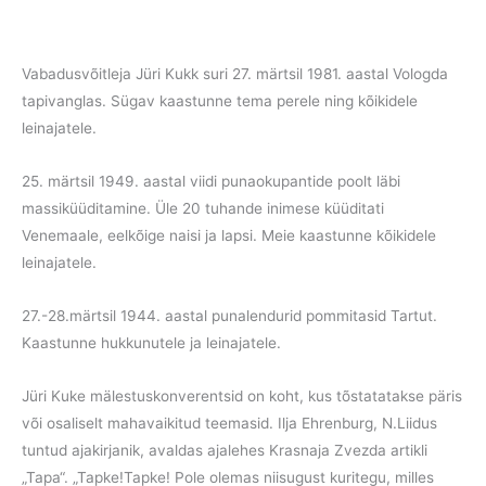
Vabadusvõitleja Jüri Kukk suri 27. märtsil 1981. aastal Vologda
tapivanglas. Sügav kaastunne tema perele ning kõikidele
leinajatele.
25. märtsil 1949. aastal viidi punaokupantide poolt läbi
massiküüditamine. Üle 20 tuhande inimese küüditati
Venemaale, eelkõige naisi ja lapsi. Meie kaastunne kõikidele
leinajatele.
27.-28.märtsil 1944. aastal punalendurid pommitasid Tartut.
Kaastunne hukkunutele ja leinajatele.
Jüri Kuke mälestuskonverentsid on koht, kus tõstatatakse päris
või osaliselt mahavaikitud teemasid. Ilja Ehrenburg, N.Liidus
tuntud ajakirjanik, avaldas ajalehes Krasnaja Zvezda artikli
„Tapa“. „Tapke!Tapke! Pole olemas niisugust kuritegu, milles