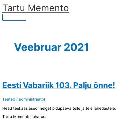
Skip
Tartu Memento
to
content
Main
Menu
Veebruar 2021
Eesti Vabariik 103. Palju õnne!
Teated
/
administraator
Head teekaaslased, helget pidupäeva teile ja teie lähedastele.
Tartu Memento juhatus.