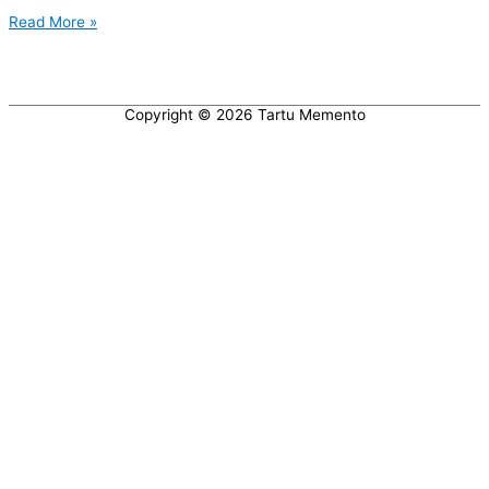
Eesti
Read More »
Vabariik
103.
Palju
õnne!
Copyright © 2026
Tartu Memento