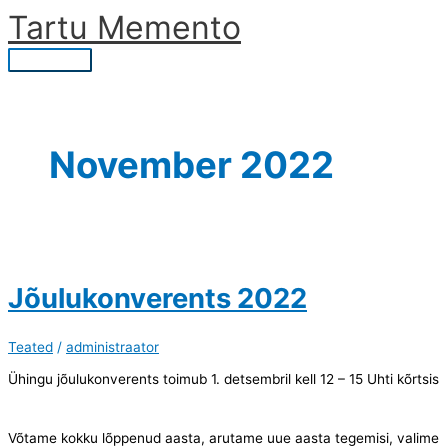
Skip
Tartu Memento
to
content
Main
Menu
November 2022
Jõulukonverents 2022
Teated
/
administraator
Ühingu jõulukonverents toimub 1. detsembril kell 12 – 15 Uhti kõrtsis
Võtame kokku lõppenud aasta, arutame uue aasta tegemisi, valime