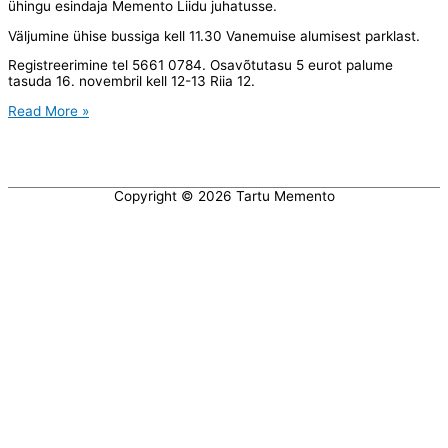
ühingu esindaja Memento Liidu juhatusse.
Väljumine ühise bussiga kell 11.30 Vanemuise alumisest parklast.
Registreerimine tel 5661 0784. Osavõtutasu 5 eurot palume
tasuda 16. novembril kell 12-13 Riia 12.
Jõulukonverents
Read More »
2022
Copyright © 2026
Tartu Memento