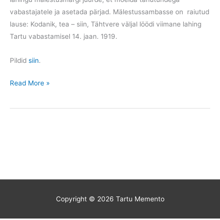
vabastajatele ja asetada pärjad. Mälestussambasse on raiutud
lause: Kodanik, tea – siin, Tähtvere väljal löödi viimane lahing
Tartu vabastamisel 14. jaan. 1919.
Pildid
siin
.
Kogunemine
Read More »
Tähtvere
pargis
Copyright © 2026
Tartu Memento