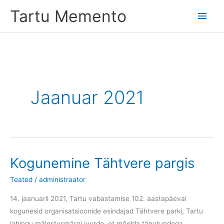
Skip
Tartu Memento
Main
to
content
Men
Jaanuar 2021
Kogunemine Tähtvere pargis
Teated
/
administraator
14. jaanuaril 2021, Tartu vabastamise 102. aastapäeval
kogunesid organisatsioonide esindajad Tähtvere parki, Tartu
lahingu mälestusmärgi juurde, et mõelda tänutundega