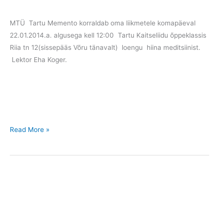
MTÜ Tartu Memento korraldab oma liikmetele komapäeval
22.01.2014.a. algusega kell 12:00 Tartu Kaitseliidu õppeklassis
Riia tn 12(sissepääs Võru tänavalt) loengu hiina meditsiinist.
Lektor Eha Koger.
Teade
Read More »