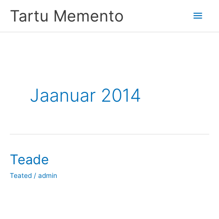
Skip
Tartu Memento
Main
to
content
Men
Jaanuar 2014
Teade
Teated
/
admin