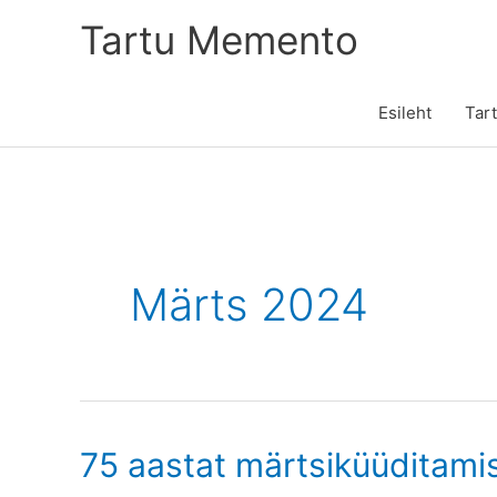
Skip
Tartu Memento
to
content
Esileht
Tar
Märts 2024
75 aastat märtsiküüditami