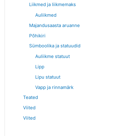
Liikmed ja liikmemaks
Auliikmed
Majandusaasta aruanne
Põhikiri
Sümboolika ja statuudid
Auliikme statuut
Lipp
Lipu statuut
Vapp ja rinnamärk
Teated
Viited
Viited