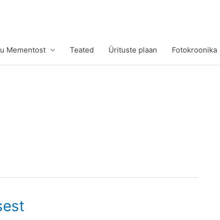
tu Mementost
Teated
Ürituste plaan
Fotokroonika
sest