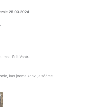
evale
25.03.2024
.
Toomas-Erik Vahtra
rusele, kus joome kohvi ja sööme