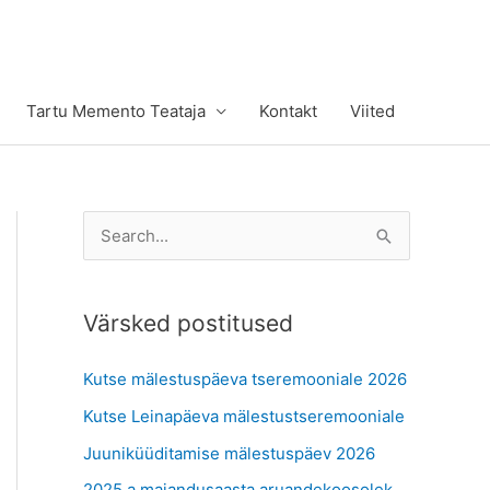
Tartu Memento Teataja
Kontakt
Viited
S
e
a
Värsked postitused
r
c
Kutse mälestuspäeva tseremooniale 2026
h
Kutse Leinapäeva mälestustseremooniale
f
Juuniküüditamise mälestuspäev 2026
o
r
2025.a majandusaasta aruandekoosolek