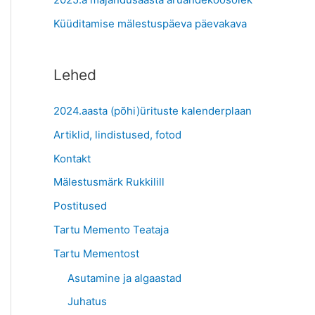
:
Küüditamise mälestuspäeva päevakava
Lehed
2024.aasta (põhi)ürituste kalenderplaan
Artiklid, lindistused, fotod
Kontakt
Mälestusmärk Rukkilill
Postitused
Tartu Memento Teataja
Tartu Mementost
Asutamine ja algaastad
Juhatus