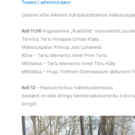
Teated
/
administraator
Ootame kõiki liikmeid märtsiküüditamise mälestuspä
Kell 11.00
kogunemine „Rukkilille“ monumendi juurde
Tervitus Tartu linnapea Urmas Klaas
Mälestuspalve Piiskop Joel Luhamets
Kõne – Tartu Memento nimel Piret Tarto
Mõtisklus – Tartu Memento nimel Tõnu Käbi
Mõtisklus – Hugo Treffneri Gümnaasiumi abiturient 
Kell 12
– Pauluse kirikus mälestusteenistus
Seejärel on kõik ühingu liikmed palutud kiriku II kor
kringlit.