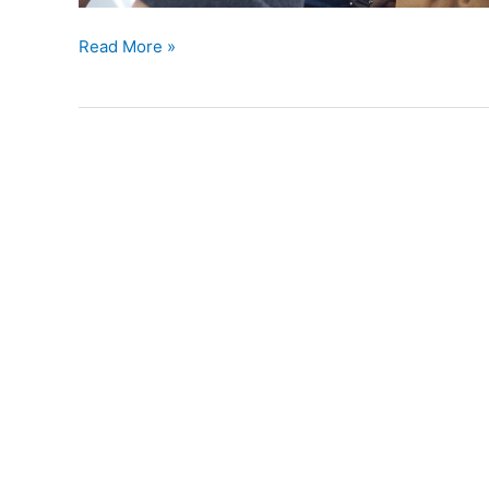
75
Read More »
aastat
märtsiküüditamisest