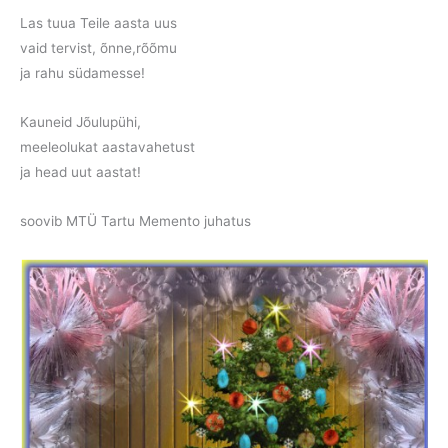
Las tuua Teile aasta uus
vaid tervist, õnne,rõõmu
ja rahu südamesse!
Kauneid Jõulupühi,
meeleolukat aastavahetust
ja head uut aastat!
soovib MTÜ Tartu Memento juhatus