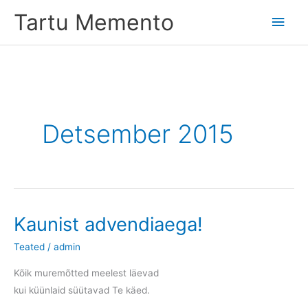
Skip
Tartu Memento
Main
to
content
Men
Detsember 2015
Kaunist advendiaega!
Teated
/
admin
Kõik muremõtted meelest läevad
kui küünlaid süütavad Te käed.