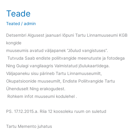
Teade
Teated
/
admin
Detsembri Algusest jaanuari lõpuni Tartu Linnamuuseumi KGB
kongide
muuseumis avatud väljapanek “Jõulud vangistuses”.
Tutvuda Saab endiste poliitvangide meenutuste ja fotodega
Ning Gulagi vangilaagris Valmistatud jõulukaartidega.
Väljapaneku sisu pärineb Tartu Linnamuuseumilt,
Okupatsioonide muuseumilt, Endiste Poliitvangide Tartu
Ühenduselt Ning erakogudest.
Rohkem infot muuseumi kodulehel .
PS. 17.12.2015.a. Riia 12 koosoleku ruum on suletud
Tartu Memento juhatus