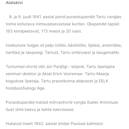
Alatskivi
8. ja 9. juulil 1941. aastal panid punaokupandid Tartu vanglas
toime kohutava inimsusesevastase kuriteo. Okupandid tapsid
193 kinnipeetavat, 173 meest ja 20 naist.
Hukkunute hulgas oli palju töölisi, käsitöölisi, õpilasi, ametnikke,
haritlasi ja talupoegi. Tartust, Tartu ümbrusest ja kaugemaltki.
Tuntumad ohvrid olid Jüri Parijõgi – kirjanik, Tartu õpetajate
seminari direktor ja Aksel Erich Vooremaa- Tartu-Maarja
koguduse õpetaja, Tartu praostkonna abipraost ja EELK
hooldusnõukogu liige.
Punaokupandid matsid mõrvaohvrid vangla õuele( Antoniuse
õue) ühte kaevu ja kahte kaevisesse.
Hukatud maeti 1942. aastal ümber Pauluse kalmistul