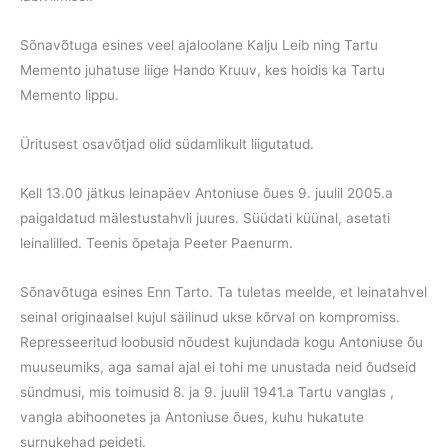
Sõnavõtuga esines veel ajaloolane Kalju Leib ning Tartu
Memento juhatuse liige Hando Kruuv, kes hoidis ka Tartu
Memento lippu.
Üritusest osavõtjad olid südamlikult liigutatud.
Kell 13.00 jätkus leinapäev Antoniuse õues 9. juulil 2005.a
paigaldatud mälestustahvli juures. Süüdati küünal, asetati
leinalilled. Teenis õpetaja Peeter Paenurm.
Sõnavõtuga esines Enn Tarto. Ta tuletas meelde, et leinatahvel
seinal originaalsel kujul säilinud ukse kõrval on kompromiss.
Represseeritud loobusid nõudest kujundada kogu Antoniuse õu
muuseumiks, aga samal ajal ei tohi me unustada neid õudseid
sündmusi, mis toimusid 8. ja 9. juulil 1941.a Tartu vanglas ,
vangla abihoonetes ja Antoniuse õues, kuhu hukatute
surnukehad peideti.