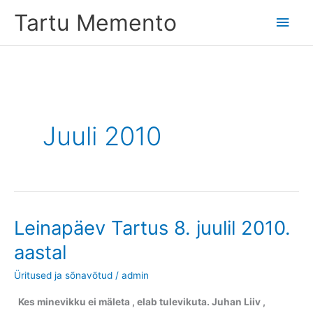
Skip
Tartu Memento
Main
to
content
Men
Juuli 2010
Leinapäev Tartus 8. juulil 2010.
aastal
Üritused ja sõnavõtud
/
admin
Kes minevikku ei mäleta , elab tulevikuta. Juhan Liiv ,