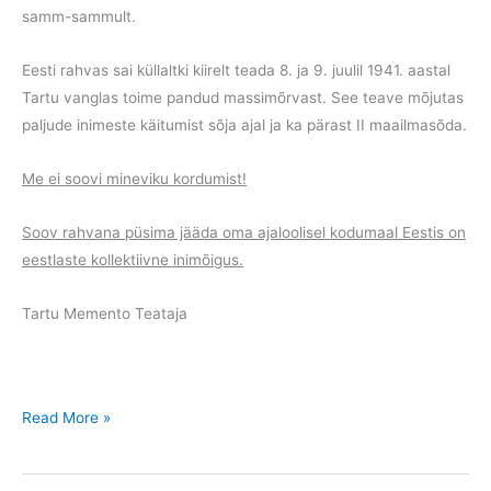
samm-sammult.
Eesti rahvas sai küllaltki kiirelt teada 8. ja 9. juulil 1941. aastal
Tartu vanglas toime pandud massimõrvast. See teave mõjutas
paljude inimeste käitumist sõja ajal ja ka pärast II maailmasõda.
Me ei soovi mineviku kordumist!
Soov rahvana püsima jääda oma ajaloolisel kodumaal Eestis on
eestlaste kollektiivne inimõigus.
Tartu Memento Teataja
Leinapäev
Read More »
Tartus
8.