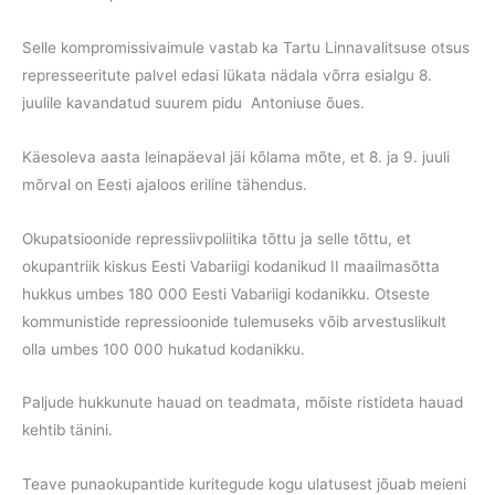
Selle kompromissivaimule vastab ka Tartu Linnavalitsuse otsus
represseeritute palvel edasi lükata nädala võrra esialgu 8.
juulile kavandatud suurem pidu Antoniuse õues.
Käesoleva aasta leinapäeval jäi kõlama mõte, et 8. ja 9. juuli
mõrval on Eesti ajaloos eriline tähendus.
Okupatsioonide repressiivpoliitika tõttu ja selle tõttu, et
okupantriik kiskus Eesti Vabariigi kodanikud II maailmasõtta
hukkus umbes 180 000 Eesti Vabariigi kodanikku. Otseste
kommunistide repressioonide tulemuseks võib arvestuslikult
olla umbes 100 000 hukatud kodanikku.
Paljude hukkunute hauad on teadmata, mõiste ristideta hauad
kehtib tänini.
Teave punaokupantide kuritegude kogu ulatusest jõuab meieni