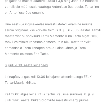
paigaldada mälestustahvel Lutsu t 3,5 ning Jaani t 8 hoonete
vahelisele müüriosale vaatega Antoniuse õue poole. Tartu linn
on Antoniuse õue omanik.
Uue eesti- ja inglisekeelse mälestustahvli avamine müüris
asuva originaalukse kõrvale toimus 9. juulil 2005. aastal. Tahvli
taastamist oli soovinud Tartu Memento (Enn Tarto algatusel),
tahvli valmimist rahastas ärimees Rein Kilk. Katte tahvlilt
eemaldasid Tartu linnapea proua Laine Jänes ja Tartu
Memento esimees Enn Tarto.
8.juuli 2010. aasta leinapäev
Leinapäev algas kell 10.00 leinajumalateenistusega EELK
Tartu-Maarja kirikus.
Kell 12.00 algas leinaüritus Tartus Pauluse surnuaial 8. ja 9.
juulil 1941. aastal hukatud ohvrite mälestusmärgi juures.