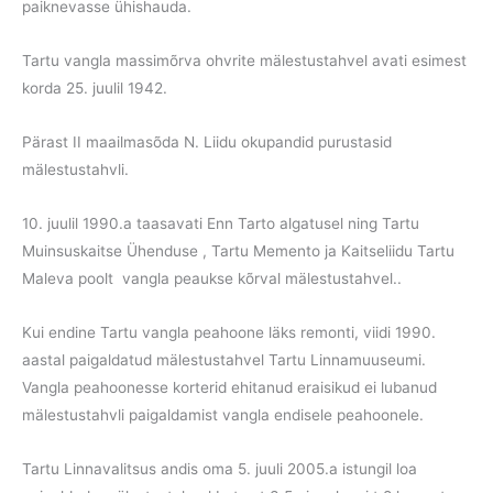
paiknevasse ühishauda.
Tartu vangla massimõrva ohvrite mälestustahvel avati esimest
korda 25. juulil 1942.
Pärast II maailmasõda N. Liidu okupandid purustasid
mälestustahvli.
10. juulil 1990.a taasavati Enn Tarto algatusel ning Tartu
Muinsuskaitse Ühenduse , Tartu Memento ja Kaitseliidu Tartu
Maleva poolt vangla peaukse kõrval mälestustahvel..
Kui endine Tartu vangla peahoone läks remonti, viidi 1990.
aastal paigaldatud mälestustahvel Tartu Linnamuuseumi.
Vangla peahoonesse korterid ehitanud eraisikud ei lubanud
mälestustahvli paigaldamist vangla endisele peahoonele.
Tartu Linnavalitsus andis oma 5. juuli 2005.a istungil loa