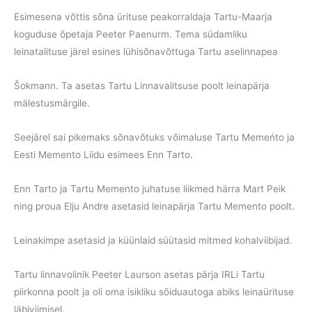
Esimesena võttis sõna ürituse peakorraldaja Tartu-Maarja
koguduse õpetaja Peeter Paenurm. Tema südamliku
leinatalituse järel esines lühisõnavõttuga Tartu aselinnapea
Šokmann. Ta asetas Tartu Linnavalitsuse poolt leinapärja
mälestusmärgile.
Seejärel sai pikemaks sõnavõtuks võimaluse Tartu Memeńto ja
Eesti Memento Liidu esimees Enn Tarto.
Enn Tarto ja Tartu Memento juhatuse liikmed härra Mart Peik
ning proua Elju Andre asetasid leinapärja Tartu Memento poolt.
Leinakimpe asetasid ja küünlaid süütasid mitmed kohalviibijad.
Tartu linnavolinik Peeter Laurson asetas pärja IRLi Tartu
piirkonna poolt ja oli oma isikliku sõiduautoga abiks leinaürituse
läbiviimisel.