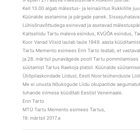
Kell 13.00 algab mälestus- ja leinaüritus Rukkilille juu
Küünalde asetamine ja pärgade panek. Sissejuhatav
Lühisõnavõttudega esinevad ja asetavad mälestuspär
Kaitseliidu Tartu maleva esindus, KVÜÕA esindus, T
Koor Vanad Viisid laulab laule 1949. aasta küüditami
Tartu Memento esimees Enn Tarto teatab, et vastavalt
ja 28. märtsil punavägede poolt Tartu pommitamises 
süütamist Tartus Raekoja platsil. Küünalde süütami
Üliõpilaskondade Liidust, Eesti Noorteühenduste Liidu
Me ei unusta Nõukogude Liidu okupantide aegumatut i
tuhande inimese küüditati Eestist Venemaale.
Enn Tarto
MTÜ Tartu Memento esimees Tartus,
19. märtsil 2017.a