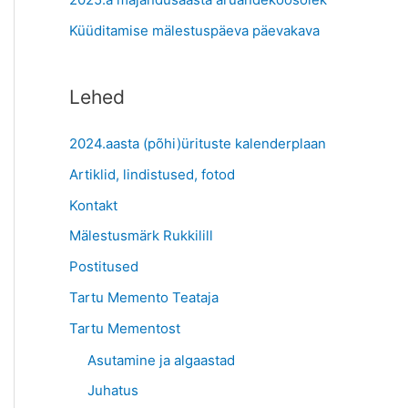
:
Küüditamise mälestuspäeva päevakava
Lehed
2024.aasta (põhi)ürituste kalenderplaan
Artiklid, lindistused, fotod
Kontakt
Mälestusmärk Rukkilill
Postitused
Tartu Memento Teataja
Tartu Mementost
Asutamine ja algaastad
Juhatus