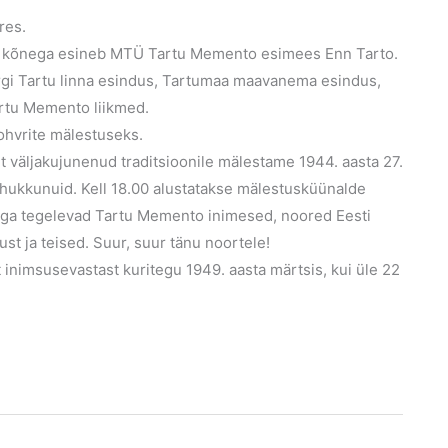
res.
a kõnega esineb MTÜ Tartu Memento esimees Enn Tarto.
gi Tartu linna esindus, Tartumaa maavanema esindus,
artu Memento liikmed.
sohvrite mälestuseks.
 väljakujunenud traditsioonile mälestame 1944. aasta 27.
hukkunuid. Kell 18.00 alustatakse mälestusküünalde
sega tegelevad Tartu Memento inimesed, noored Eesti
st ja teised. Suur, suur tänu noortele!
nimsusevastast kuritegu 1949. aasta märtsis, kui üle 22