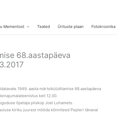
tu Mementost
Teated
Ürituste plaan
Fotokroonika
mise 68.aastapäeva
03.2017
ldatavate 1949. aasta märtsiküüditamise 68.aastapäeva
leinajumalateenistus kell 12.00.
koguduse õpetaja piiskop Joel Luhamets.
Pauluse kiriku juurest mööda kõnniteed Pepleri tänaval