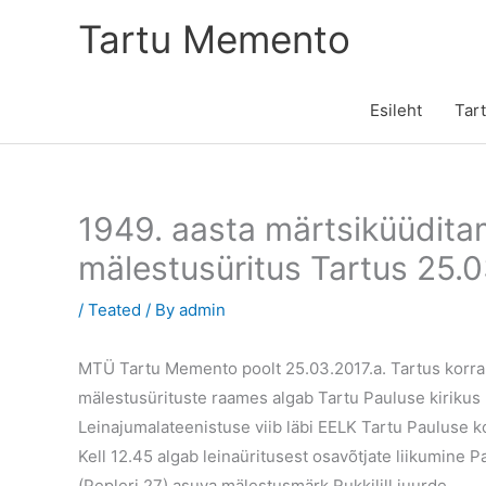
Skip
Tartu Memento
to
content
Esileht
Tar
1949. aasta märtsiküüdita
mälestusüritus Tartus 25.
/
Teated
/ By
admin
MTÜ Tartu Memento poolt 25.03.2017.a. Tartus korra
mälestusürituste raames algab Tartu Pauluse kirikus 
Leinajumalateenistuse viib läbi EELK Tartu Pauluse 
Kell 12.45 algab leinaüritusest osavõtjate liikumine 
(Pepleri 27) asuva mälestusmärk Rukkilill juurde.