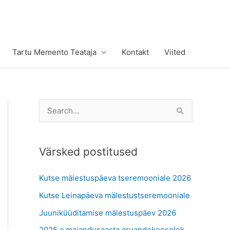
Tartu Memento Teataja
Kontakt
Viited
S
e
a
Värsked postitused
r
c
Kutse mälestuspäeva tseremooniale 2026
h
Kutse Leinapäeva mälestustseremooniale
f
Juuniküüditamise mälestuspäev 2026
o
r
2025.a majandusaasta aruandekoosolek