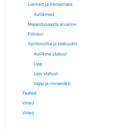
Liikmed ja liikmemaks
Auliikmed
Majandusaasta aruanne
Põhikiri
Sümboolika ja statuudid
Auliikme statuut
Lipp
Lipu statuut
Vapp ja rinnamärk
Teated
Viited
Viited