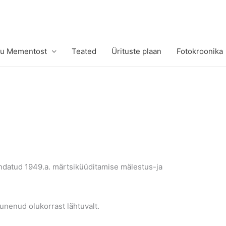
tu Mementost
Teated
Ürituste plaan
Fotokroonika
andatud 1949.a. märtsiküüditamise mälestus-ja
unenud olukorrast lähtuvalt.