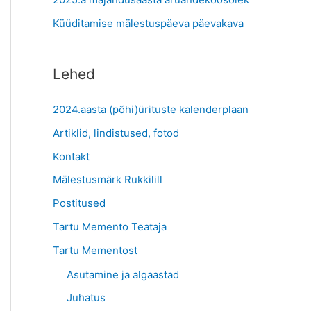
:
Küüditamise mälestuspäeva päevakava
Lehed
2024.aasta (põhi)ürituste kalenderplaan
Artiklid, lindistused, fotod
Kontakt
Mälestusmärk Rukkilill
Postitused
Tartu Memento Teataja
Tartu Mementost
Asutamine ja algaastad
Juhatus