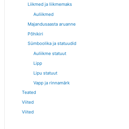
Liikmed ja liikmemaks
Auliikmed
Majandusaasta aruanne
Põhikiri
Sümboolika ja statuudid
Auliikme statuut
Lipp
Lipu statuut
Vapp ja rinnamärk
Teated
Viited
Viited