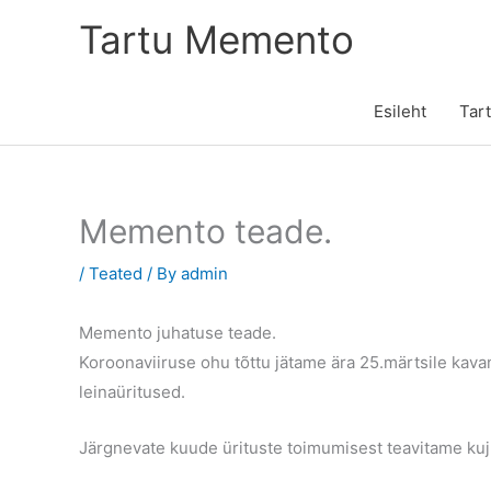
Skip
Tartu Memento
to
content
Esileht
Tar
Memento teade.
/
Teated
/ By
admin
Memento juhatuse teade.
Koroonaviiruse ohu tõttu jätame ära 25.märtsile kav
leinaüritused.
Järgnevate kuude ürituste toimumisest teavitame kuj