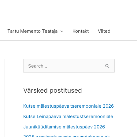
Tartu Memento Teataja
Kontakt
Viited
S
e
a
Värsked postitused
r
c
Kutse mälestuspäeva tseremooniale 2026
h
Kutse Leinapäeva mälestustseremooniale
f
Juuniküüditamise mälestuspäev 2026
o
r
2025.a majandusaasta aruandekoosolek