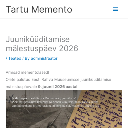
Skip
Tartu Memento
Main
to
content
Men
Juuniküüditamise
mälestuspäev 2026
/
Teated
/ By
administraator
Armsad mementolased!
Olete palutud Eesti Rahva Muuseumisse juuniküüditamise
mälestuspäevale
9. juunil 2026 aastal
.