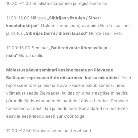
10.30 –11.00 Külaliste saabumine ja registreerimine
11.00–12.00 Näituse
„Sibīrijas vēstules / Siberi
kasetohukirjad“
(Tukumsi muuseum) avamine Hurda saali ees
ja näitus
„Sibīrijas berni / Siberi lapsed“
Hurda saali laval
12.00–15.00 Seminar
„Balti rahvaste ühine valu ja
mälu“
Hurda saalis
Mälestuspäeva seminari keskne teema on ülevaade
Baltikumi represseeritute nii uurimis- kui ka mälutööst
. Eesti
represseerituile ja laiemale avalikkusele pakub seminar head
võimalust saada ülevaadet, kuidas on oma traagilise mineviku
pärandit jäädvustanud meie naabrid Lätis ja Leedus. Seminari
töökeeled on eesti, läti ja leedu keel. Korraldatud on eesti-läti-
eesti ja eesti-leedu-eesti sünkroontõlge.
12.00 –12.30 Seminari avamine, tervitused