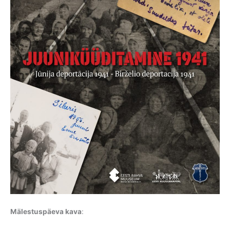
Mälestuspäeva kava
: