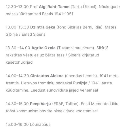
12.30–13.00 Prof
Aigi Rahi-Tamm
(Tartu Ülikool). Nõukogude
massiküüditamised Eestis 1941–1951
13.00–13.30
Dzintra Geka
(fond Sibīrijas Bērni, Riia). Mātes
Sibīrijā / Emad Siberis
13.30 –14.00
Agrita Ozola
(Tukumsi muuseum). Sibīrijā
rakstītas vēstules uz bērza tass / Siberis kirjutatud
kasetohukirjad
14.00–14.30
Gintautas Alekna
(ühendus Lemtis). 1941 metų
tremtis. Lietuvos tremtinių pėdsakai Rusijoje / 1941. aasta
küüditamine. Leedust sundviidute jäljed Venemaal
14.30–15.00
Peep Varju
(ERAF, Tallinn). Eesti Memento Liidu
tööst kommunismiohvrite nimekirjade koostamisel
15.00–16.00 Lõunapaus