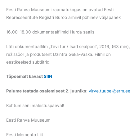
Eesti Rahva Muuseumi raamatukogus on avatud Eesti
Represseeritute Registri Büroo arhiivil põhinev väljapanek
16.00–18.00 dokumentaalfilmid Hurda saalis
Läti dokumentaalfilm „Tēvi tur / Isad sealpool“, 2016, (63 min),
režissöör ja produtsent Dzintra Geka-Vaska. Filmil on
eestikeelsed subtiitrid.
Täpsemalt kavast
SIIN
Palume teatada osalemisest 2. juuniks
:
virve.tuubel@erm.ee
Kohtumiseni mälestuspäeval!
Eesti Rahva Muuseum
Eesti Memento Liit