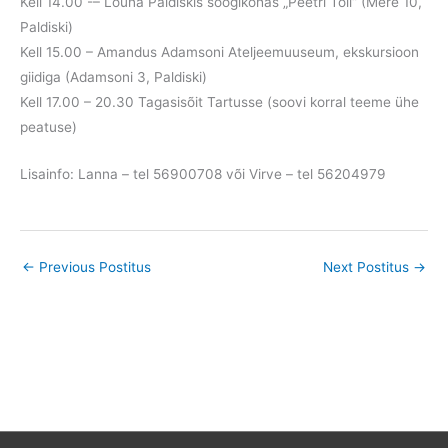
Kell 14.00 -– Lõuna Paldiskis söögikohas „Peetri Toll“ (Mere 10,
Paldiski)
Kell 15.00 – Amandus Adamsoni Ateljeemuuseum, ekskursioon
giidiga (Adamsoni 3, Paldiski)
Kell 17.00 – 20.30 Tagasisõit Tartusse (soovi korral teeme ühe
peatuse)
Lisainfo: Lanna – tel 56900708 või Virve – tel 56204979
←
Previous Postitus
Next Postitus
→