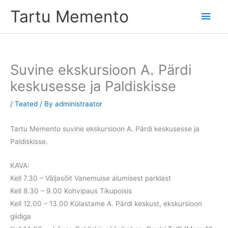
Skip
Tartu Memento
Main
to
content
Men
Suvine ekskursioon A. Pärdi
keskusesse ja Paldiskisse
/
Teated
/ By
administraator
Tartu Memento suvine ekskursioon A. Pärdi keskusesse ja
Paldiskisse.
KAVA:
Kell 7.30 – Väljasõit Vanemuise alumisest parklast
Kell 8.30 – 9.00 Kohvipaus Tikupoisis
Kell 12.00 – 13.00 Külastame A. Pärdi keskust, ekskursioon
giidiga