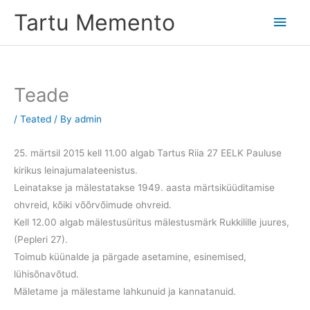
Skip
Tartu Memento
Main
to
content
Men
Teade
/
Teated
/ By
admin
25. märtsil 2015 kell 11.00 algab Tartus Riia 27 EELK Pauluse
kirikus leinajumalateenistus.
Leinatakse ja mälestatakse 1949. aasta märtsiküüditamise
ohvreid, kõiki võõrvõimude ohvreid.
Kell 12.00 algab mälestusüritus mälestusmärk Rukkilille juures,
(Pepleri 27).
Toimub küünalde ja pärgade asetamine, esinemised,
lühisõnavõtud.
Mäletame ja mälestame lahkunuid ja kannatanuid.