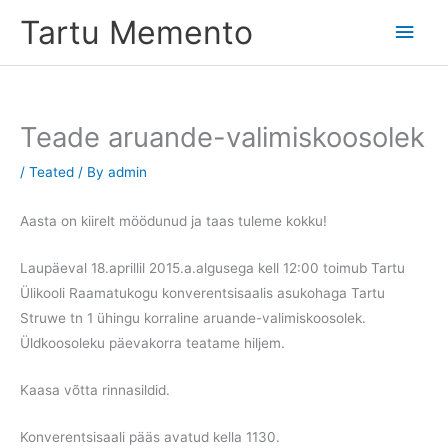
Skip
Tartu Memento
Main
to
content
Men
Teade aruande-valimiskoosolek
/
Teated
/ By
admin
Aasta on kiirelt möödunud ja taas tuleme kokku!
Laupäeval 18.aprillil 2015.a.algusega kell 12:00 toimub Tartu
Ülikooli Raamatukogu konverentsisaalis asukohaga Tartu
Struwe tn 1 ühingu korraline aruande-valimiskoosolek.
Üldkoosoleku päevakorra teatame hiljem.
Kaasa võtta rinnasildid.
Konverentsisaali pääs avatud kella 1130.