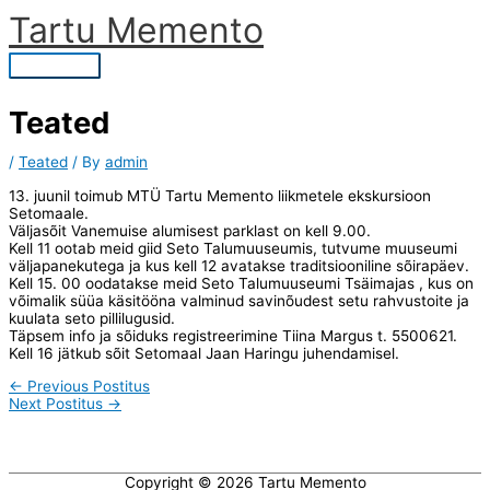
Skip
Tartu Memento
to
content
Main
Menu
Teated
/
Teated
/ By
admin
13. juunil toimub MTÜ Tartu Memento liikmetele ekskursioon
Setomaale.
Väljasõit Vanemuise alumisest parklast on kell 9.00.
Kell 11 ootab meid giid Seto Talumuuseumis, tutvume muuseumi
väljapanekutega ja kus kell 12 avatakse traditsiooniline sõirapäev.
Kell 15. 00 oodatakse meid Seto Talumuuseumi Tsäimajas , kus on
võimalik süüa käsitööna valminud savinõudest setu rahvustoite ja
kuulata seto pillilugusid.
Täpsem info ja sõiduks registreerimine Tiina Margus t. 5500621.
Kell 16 jätkub sõit Setomaal Jaan Haringu juhendamisel.
←
Previous Postitus
Next Postitus
→
Copyright © 2026
Tartu Memento