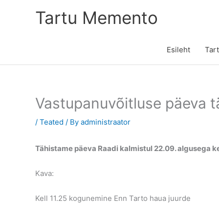
Skip
Tartu Memento
to
content
Esileht
Tar
Vastupanuvõitluse päeva t
/
Teated
/ By
administraator
Tähistame päeva Raadi kalmistul 22.09. algusega kel
Kava:
Kell 11.25 kogunemine Enn Tarto haua juurde