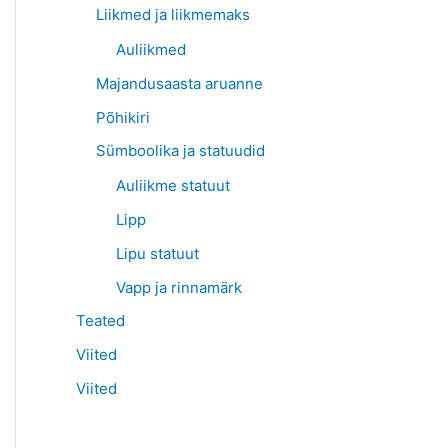
Liikmed ja liikmemaks
Auliikmed
Majandusaasta aruanne
Põhikiri
Sümboolika ja statuudid
Auliikme statuut
Lipp
Lipu statuut
Vapp ja rinnamärk
Teated
Viited
Viited