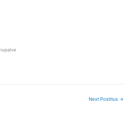
ahupalve
Next Postitus
→