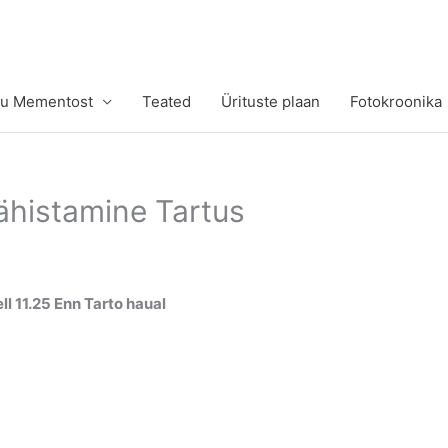
tu Mementost
Teated
Ürituste plaan
Fotokroonika
ähistamine Tartus
l 11.25 Enn Tarto haual