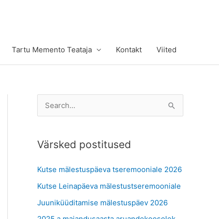
Tartu Memento Teataja
Kontakt
Viited
S
e
a
Värsked postitused
r
c
Kutse mälestuspäeva tseremooniale 2026
h
Kutse Leinapäeva mälestustseremooniale
f
Juuniküüditamise mälestuspäev 2026
o
r
2025.a majandusaasta aruandekoosolek