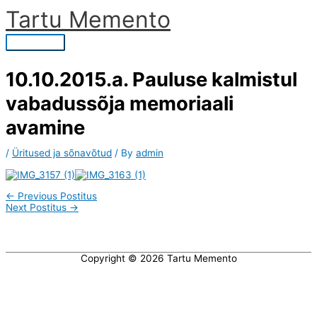
Skip
Tartu Memento
to
content
Main
Menu
10.10.2015.a. Pauluse kalmistul
vabadussõja memoriaali
avamine
/
Üritused ja sõnavõtud
/ By
admin
←
Previous Postitus
Next Postitus
→
Copyright © 2026
Tartu Memento