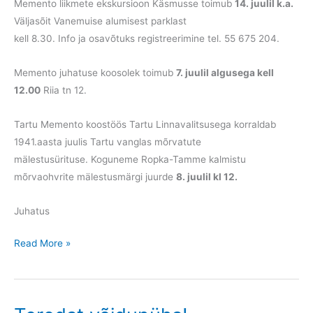
Memento liikmete ekskursioon Käsmusse toimub
14. juulil k.a.
Väljasõit Vanemuise alumisest parklast
kell 8.30. Info ja osavõtuks registreerimine tel. 55 675 204.
Memento juhatuse koosolek toimub
7. juulil algusega kell
12.00
Riia tn 12.
Tartu Memento koostöös Tartu Linnavalitsusega korraldab
1941.aasta juulis Tartu vanglas mõrvatute
mälestusürituse. Koguneme Ropka-Tamme kalmistu
mõrvaohvrite mälestusmärgi juurde
8. juulil kl 12.
Juhatus
Teadaanded
Read More »