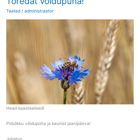
Toredat võidupüha!
Teated
/
administraator
Head kaasteelised!
Pidulikku võidupüha ja kaunist jaanipäeva!
Juhatus