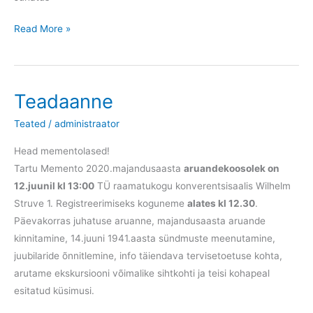
Toredat
Read More »
võidupüha!
Teadaanne
Teated
/
administraator
Head mementolased!
Tartu Memento 2020.majandusaasta
aruandekoosolek on
12.juunil kl 13:00
TÜ raamatukogu konverentsisaalis Wilhelm
Struve 1. Registreerimiseks koguneme
alates kl 12.30
.
Päevakorras juhatuse aruanne, majandusaasta aruande
kinnitamine, 14.juuni 1941.aasta sündmuste meenutamine,
juubilaride õnnitlemine, info täiendava tervisetoetuse kohta,
arutame ekskursiooni võimalike sihtkohti ja teisi kohapeal
esitatud küsimusi.