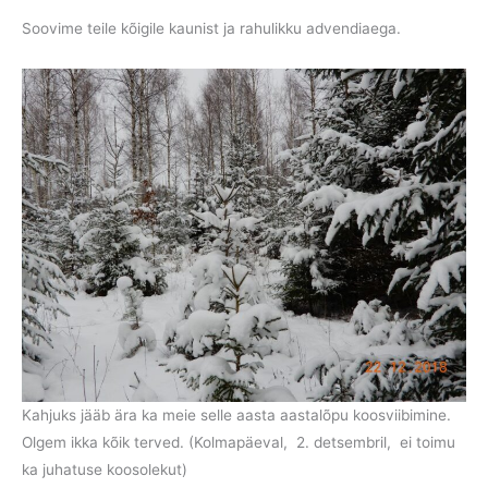
Soovime teile kõigile kaunist ja rahulikku advendiaega.
Kahjuks jääb ära ka meie selle aasta aastalõpu koosviibimine.
Olgem ikka kõik terved. (Kolmapäeval, 2. detsembril, ei toimu
ka juhatuse koosolekut)