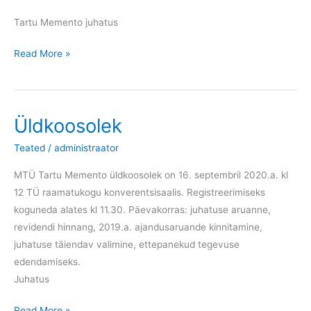
Tartu Memento juhatus
Kaunist
Read More »
jõuluaega!
Üldkoosolek
Teated
/
administraator
MTÜ Tartu Memento üldkoosolek on 16. septembril 2020.a. kl
12 TÜ raamatukogu konverentsisaalis. Registreerimiseks
koguneda alates kl 11.30. Päevakorras: juhatuse aruanne,
revidendi hinnang, 2019.a. ajandusaruande kinnitamine,
juhatuse täiendav valimine, ettepanekud tegevuse
edendamiseks.
Juhatus
Üldkoosolek
Read More »