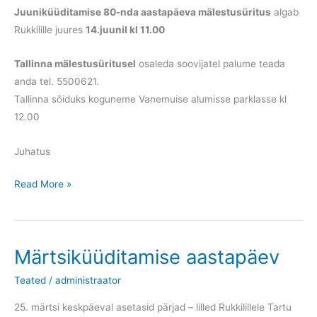
Juuniküüditamise 80-nda aastapäeva mälestusüritus
algab
Rukkilille juures
14.juunil kl 11.00
Tallinna mälestusüritusel
osaleda soovijatel palume teada
anda tel. 5500621.
Tallinna sõiduks koguneme Vanemuise alumisse parklasse kl
12.00
Juhatus
Teadaanne
Read More »
Märtsiküüditamise aastapäev
Teated
/
administraator
25. märtsi keskpäeval asetasid pärjad – lilled Rukkilillele Tartu