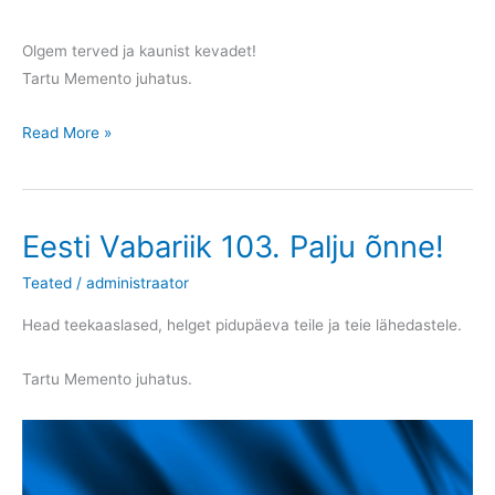
Olgem terved ja kaunist kevadet!
Tartu Memento juhatus.
Märtsiküüditamise
Read More »
72.
aastapäev
Eesti Vabariik 103. Palju õnne!
Teated
/
administraator
Head teekaaslased, helget pidupäeva teile ja teie lähedastele.
Tartu Memento juhatus.