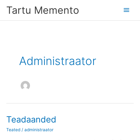
Skip
Tartu Memento
Main
to
content
Men
Administraator
Teadaanded
Teated
/
administraator