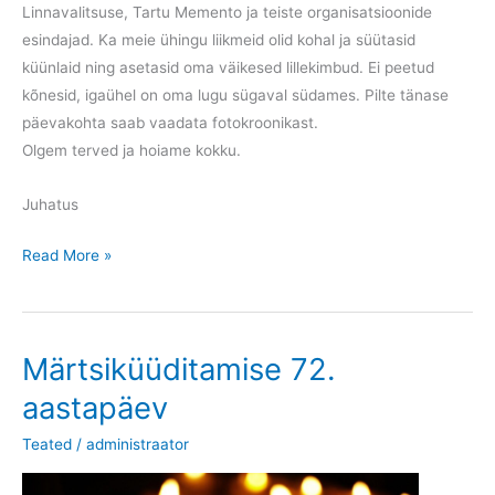
Linnavalitsuse, Tartu Memento ja teiste organisatsioonide
esindajad. Ka meie ühingu liikmeid olid kohal ja süütasid
küünlaid ning asetasid oma väikesed lillekimbud. Ei peetud
kõnesid, igaühel on oma lugu sügaval südames. Pilte tänase
päevakohta saab vaadata fotokroonikast.
Olgem terved ja hoiame kokku.
Juhatus
Märtsiküüditamise
Read More »
aastapäev
Märtsiküüditamise 72.
aastapäev
Teated
/
administraator