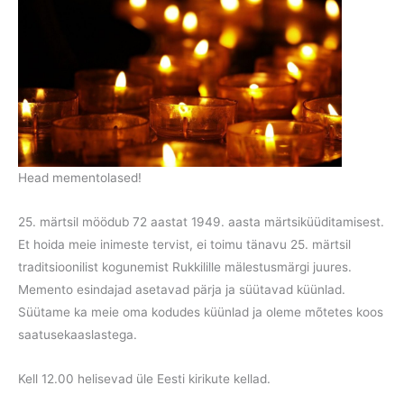
Head mementolased!
25. märtsil möödub 72 aastat 1949. aasta märtsiküüditamisest.
Et hoida meie inimeste tervist, ei toimu tänavu 25. märtsil
traditsioonilist kogunemist Rukkilille mälestusmärgi juures.
Memento esindajad asetavad pärja ja süütavad küünlad.
Süütame ka meie oma kodudes küünlad ja oleme mõtetes koos
saatusekaaslastega.
Kell 12.00 helisevad üle Eesti kirikute kellad.