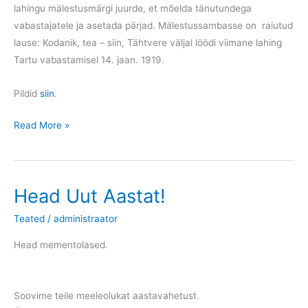
lahingu mälestusmärgi juurde, et mõelda tänutundega
vabastajatele ja asetada pärjad. Mälestussambasse on raiutud
lause: Kodanik, tea – siin, Tähtvere väljal löödi viimane lahing
Tartu vabastamisel 14. jaan. 1919.
Pildid
siin
.
Kogunemine
Read More »
Tähtvere
pargis
Head Uut Aastat!
Teated
/
administraator
Head mementolased.
Soovime teile meeleolukat aastavahetust.