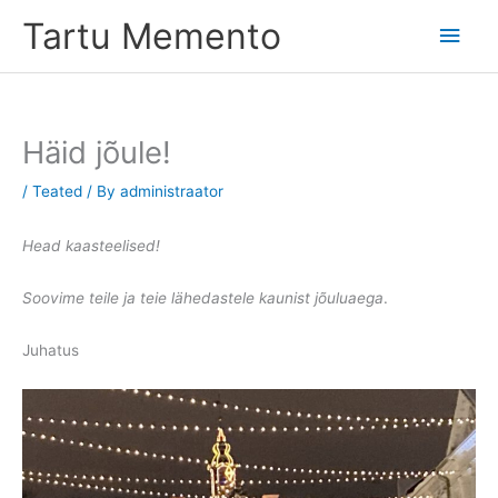
Skip
Tartu Memento
Main
to
content
Men
Häid jõule!
/
Teated
/ By
administraator
Head kaasteelised!
Soovime teile ja teie lähedastele kaunist jõuluaega
.
Juhatus