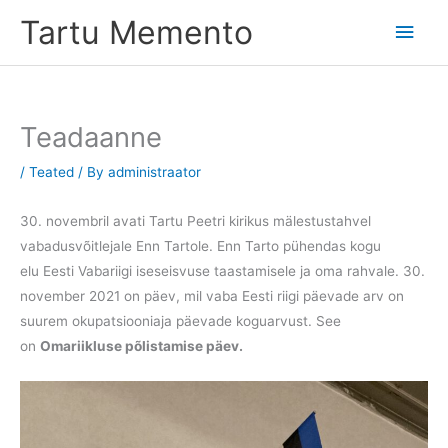
Skip
Tartu Memento
Main
to
content
Men
Teadaanne
/
Teated
/ By
administraator
30. novembril avati Tartu Peetri kirikus mälestustahvel
vabadusvõitlejale Enn Tartole. Enn Tarto pühendas kogu
elu Eesti Vabariigi iseseisvuse taastamisele ja oma rahvale. 30.
november 2021 on päev, mil vaba Eesti riigi päevade arv on
suurem okupatsiooniaja päevade koguarvust. See
on
Omariikluse põlistamise päev.