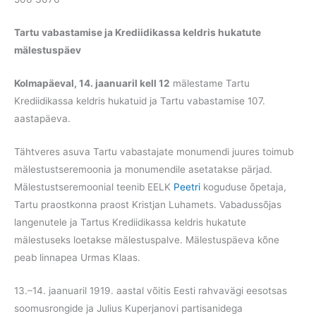
Tartu vabastamise ja Krediidikassa keldris hukatute
mälestuspäev
Kolmapäeval, 14. jaanuaril kell 12
mälestame Tartu
Krediidikassa keldris hukatuid ja Tartu vabastamise 107.
aastapäeva.
Tähtveres asuva Tartu vabastajate monumendi juures toimub
mälestustseremoonia ja monumendile asetatakse pärjad.
Mälestustseremoonial teenib EELK
Peetri
koguduse õpetaja,
Tartu praostkonna praost Kristjan Luhamets. Vabadussõjas
langenutele ja Tartus Krediidikassa keldris hukatute
mälestuseks loetakse mälestuspalve. Mälestuspäeva kõne
peab linnapea Urmas Klaas.
13.–14. jaanuaril 1919. aastal võitis Eesti rahvavägi eesotsas
soomusrongide ja Julius Kuperjanovi partisanidega