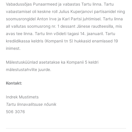
Vabadussõjas Punaarmeed ja vabastas Tartu linna. Tartu
vabastamisel oli keskne roll Julius Kuperjanovi partisanidel ning
soomusrongidel Anton Irve ja Karl Partsi juhtimisel. Tartu linna
all vallutas soomusrong nr. 1 dessant Jänese raudteesilla, mis
avas tee linna. Tartu linn võideti tagasi 14. jaanuaril. Tartu
krediidikassa keldris (Kompanii tn 5) hukkasid enamlased 19
inimest.
Mälestusküünlad asetatakse ka Kompanii 5 keldri
mälestustahvlite juurde.
Kontakt:
Indrek Mustimets
Tartu linnavalitsuse nõunik
506 3076