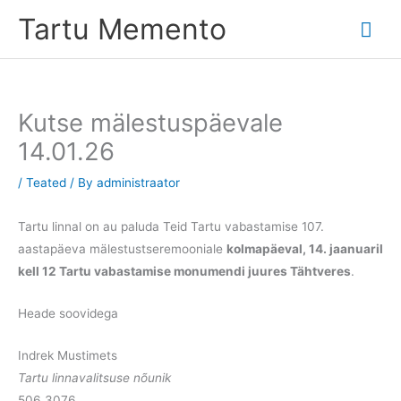
Skip
Tartu Memento
Mai
to
content
Me
Kutse mälestuspäevale
14.01.26
/
Teated
/ By
administraator
Tartu linnal on au paluda Teid Tartu vabastamise 107.
aastapäeva mälestustseremooniale
kolmapäeval, 14. jaanuaril
kell 12 Tartu vabastamise monumendi juures Tähtveres
.
Heade soovidega
Indrek Mustimets
Tartu linnavalitsuse nõunik
506 3076