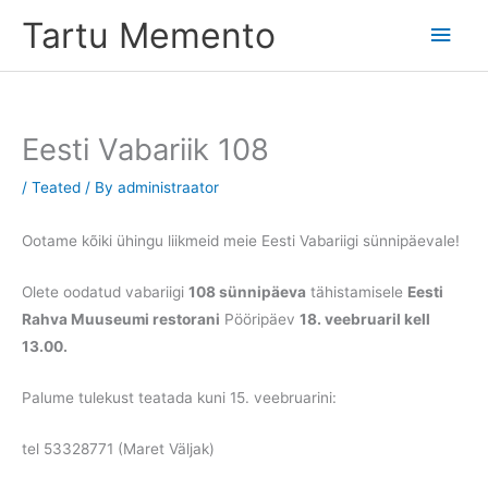
Skip
Tartu Memento
Main
to
content
Men
Eesti Vabariik 108
/
Teated
/ By
administraator
Ootame kõiki ühingu liikmeid meie Eesti Vabariigi sünnipäevale!
Olete oodatud vabariigi
108 sünnipäeva
tähistamisele
Eesti
Rahva Muuseumi restorani
Pööripäev
18. veebruaril kell
13.00.
Palume tulekust teatada kuni 15. veebruarini:
tel 53328771 (Maret Väljak)