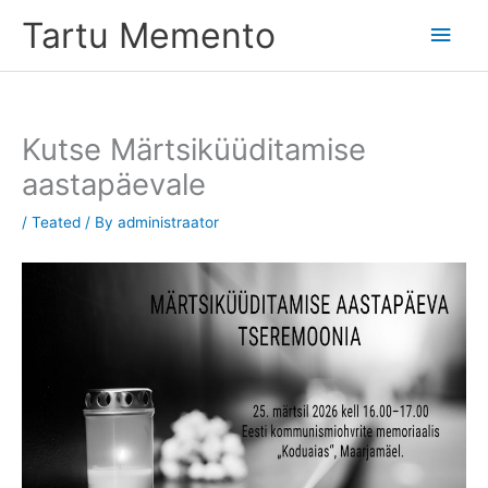
Skip
Tartu Memento
Main
to
content
Men
Kutse Märtsiküüditamise
aastapäevale
/
Teated
/ By
administraator