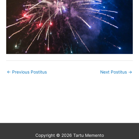
←
Previous Postitus
Next Postitus
→
Copyright © 2026
Tartu Memento