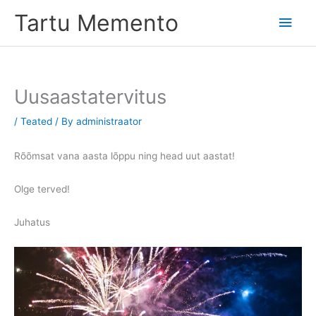
Skip
Tartu Memento
Main
to
content
Men
Uusaastatervitus
/
Teated
/ By
administraator
Rõõmsat vana aasta lõppu ning head uut aastat!
Olge terved!
Juhatus