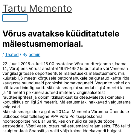
Skip
Tartu Memento
to
content
Main
Menu
Võrus avatakse küüditatutele
mälestusmemoriaal.
/
Teated
/ By
admin
22. juunil 2016.a. kell 15.00 avatakse Võru raudteejaama (Jaama
14, Võru) ees Võrust aastatel 1941-1952 küüditatute või Venemaa
vangilaagritesse deporteeritute mälestuseks mälestusmärk, mis
kujutab 1,6 meetri kõrgusele betoontahukale paigutatud kahte rida
kaugusse suunduvaid pronksist loomavaguneid. Vagunite vahel on
nähtavad inimfiguurid. Mälestusmärgini suundub ligi 4 meetri laiune
ja 16 meetri pikkuneraudteed imiteeriv originaalsetest
raudteeliipritest ja dolomiitkillustikust kaldtee.Mälestuskompleksi
kogupikkus on ligi 24 meetrit. Mälestusmärki hakkavad valgustama
valgustid.
Mälestusmärgi idee algatas 2014.a. Memento Võrumaa Ühenduse
üldkoosolekul tolleaegne PPA Võru Politseijaoskonna
noorsoopolitseinik Elar Sarik, kes on nüüd ka paljude tööde
eestvedaja. Võeti vastu otsus mälestusmärgi rajamiseks. Töö telliti
skulptor Jaak Soansilt ja valiti välja kolme ideekavandi hulgast.