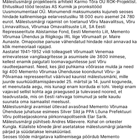
Mälestusmärgi projekteeris arhitekt Karmo Tõra OÜ ROK-Projektist.
Ehituslikud tööd teostas AS Kurmik ja pronksitööd
Uusmonumentaal OÜ. Monumendi maksumuseks kujuneb seoses
hindade kallinemisega eelarvestusliku 18 000 euro asemel 24 780
eurot. Mälestusmärgi rajamist on toetanud Võru Maavalitsus, Võru
Linnavalitsus, Võrumaa Omavalitsuste Liit, SA Eesti
Represseeritute Abistamise Fond, Eesti Memento Liit, Memento
Võrumaa Ühendus ja Riigikogu IRL liige Võrumaalt pr. Maire
Aunaste. Omapoolse panuse vähendatud hindade näol annavad ka
kõik memeoriaali rajajad.
Aastatel 1941-1952 viidi tolleagselt Võrumaalt Venemaa
erinevatesse vangilaagritesse ja asumisele üle 3600 inimese,
kellest enamik paigutati loomavagunitesse just Võru
raudteejaamast. Need, kes jäid puhkama võõrasse mulda ja need
ligi 400 Memento Võrumaa Ühendusse koondunut Võru- ja
Põlvamaa represseeritut väärivad kaunist mälestusmärki, mille
juurde suurküüditamispäevadel 25. märtsil ja 14. juunil koguneda,
et meenutada aegu, mis kunagi enam korduda ei tohi. Veelgi enam
vajavad sellist kohta aga praegused ja tulevased noored, et
teadvustada, mis on Eesti rahvaga toimunud ja selle kaudu
suunata oma isamaalist meelsust.
Mälestusmärgi avamisel ütlevad avasõnad Memento Võrumaa
Ühenduse juhatuse esimees Silver Sild ja PPA Lõuna Prefektuuri
Võru politseijaoskonna piirkonnapolitseinik Elar Sarik.
Mälestusmärgi pühitseb Andres Mäevere. Kohal on orkester
Kungla. Külaliste kõnede järel asetatakse mälestusmärgi jalamile
pärjad ja süüdatakse leinaküünlad.
Seoses tööde märgatava kallinemisega pöördub Memento