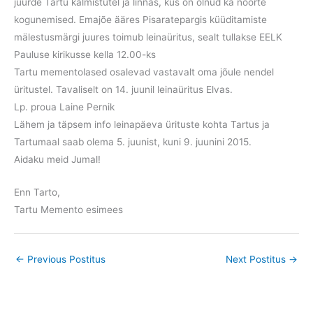
juurde Tartu kalmistutel ja linnas, kus on olnud ka noorte
kogunemised. Emajõe ääres Pisaratepargis küüditamiste
mälestusmärgi juures toimub leinaüritus, sealt tullakse EELK
Pauluse kirikusse kella 12.00-ks
Tartu mementolased osalevad vastavalt oma jõule nendel
üritustel. Tavaliselt on 14. juunil leinaüritus Elvas.
Lp. proua Laine Pernik
Lähem ja täpsem info leinapäeva ürituste kohta Tartus ja
Tartumaal saab olema 5. juunist, kuni 9. juunini 2015.
Aidaku meid Jumal!
Enn Tarto,
Tartu Memento esimees
←
Previous Postitus
Next Postitus
→