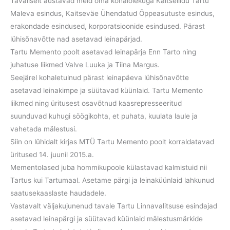
Tavaliselt austavad meid oma kohalolekuga Kaitseliidu Tartu
Maleva esindus, Kaitseväe Ühendatud Õppeasutuste esindus,
erakondade esindused, korporatsioonide esindused. Pärast
lühisõnavõtte nad asetavad leinapärjad.
Tartu Memento poolt asetavad leinapärja Enn Tarto ning
juhatuse liikmed Valve Luuka ja Tiina Margus.
Seejärel kohaletulnud pärast leinapäeva lühisõnavõtte
asetavad leinakimpe ja süütavad küünlaid. Tartu Memento
liikmed ning üritusest osavõtnud kaasrepresseeritud
suunduvad kuhugi söögikohta, et puhata, kuulata laule ja
vahetada mälestusi.
Siin on lühidalt kirjas MTÜ Tartu Memento poolt korraldatavad
üritused 14. juunil 2015.a.
Mementolased juba hommikupoole külastavad kalmistuid nii
Tartus kui Tartumaal. Asetame pärgi ja leinaküünlaid lahkunud
saatusekaaslaste haudadele.
Vastavalt väljakujunenud tavale Tartu Linnavalitsuse esindajad
asetavad leinapärgi ja süütavad küünlaid mälestusmärkide