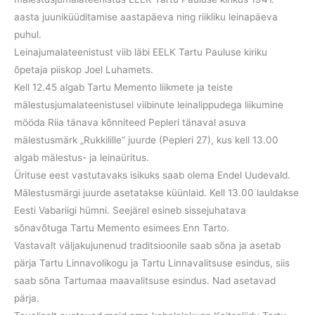
aasta juuniküüditamise aastapäeva ning riikliku leinapäeva
puhul.
Leinajumalateenistust viib läbi EELK Tartu Pauluse kiriku
õpetaja piiskop Joel Luhamets.
Kell 12.45 algab Tartu Memento liikmete ja teiste
mälestusjumalateenistusel viibinute leinalippudega liikumine
mööda Riia tänava kõnniteed Pepleri tänaval asuva
mälestusmärk „Rukkilille“ juurde (Pepleri 27), kus kell 13.00
algab mälestus- ja leinaüritus.
Ürituse eest vastutavaks isikuks saab olema Endel Uudevald.
Mälestusmärgi juurde asetatakse küünlaid. Kell 13.00 lauldakse
Eesti Vabariigi hümni. Seejärel esineb sissejuhatava
sõnavõtuga Tartu Memento esimees Enn Tarto.
Vastavalt väljakujunenud traditsioonile saab sõna ja asetab
pärja Tartu Linnavolikogu ja Tartu Linnavalitsuse esindus, siis
saab sõna Tartumaa maavalitsuse esindus. Nad asetavad
pärja.