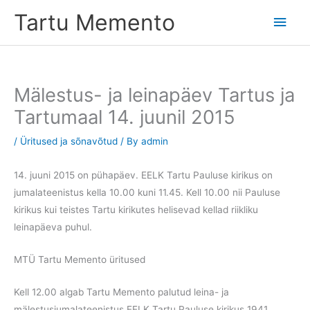
Skip
Tartu Memento
Main
to
content
Men
Mälestus- ja leinapäev Tartus ja
Tartumaal 14. juunil 2015
/
Üritused ja sõnavõtud
/ By
admin
14. juuni 2015 on pühapäev. EELK Tartu Pauluse kirikus on
jumalateenistus kella 10.00 kuni 11.45. Kell 10.00 nii Pauluse
kirikus kui teistes Tartu kirikutes helisevad kellad riikliku
leinapäeva puhul.
MTÜ Tartu Memento üritused
Kell 12.00 algab Tartu Memento palutud leina- ja
mälestusjumalateenistus EELK Tartu Pauluse kirikus 1941.