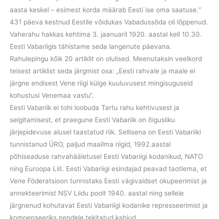
aasta keskel – esimest korda määrab Eesti ise oma saatuse.“
431 päeva kestnud Eestile võidukas Vabadussõda oli lõppenud.
Vaherahu hakkas kehtima 3. jaanuaril 1920. aastal kell 10.30.
Eesti Vabariigis tähistame seda langenute päevana.
Rahulepingu kõik 20 artiklit on olulised. Meenutaksin veelkord
teisest artiklist seda järgmist osa: „Eesti rahvale ja maale ei
järgne endisest Vene riigi külge kuuluvusest mingisuguseid
kohustusi Venemaa vastu“.
Eesti Vabariik ei tohi loobuda Tartu rahu kehtivusest ja
selgitamisest, et praegune Eesti Vabariik on õigusliku
järjepidevuse alusel taastatud riik. Sellisena on Eesti Vabariiki
tunnistanud ÜRO, paljud maailma riigid, 1992.aastal
põhiseaduse rahvahääletusel Eesti Vabariigi kodanikud, NATO
ning Euroopa Liit. Eesti Vabariigi esindajad peavad taotlema, et
Vene Föderatsioon tunnistaks Eesti vägivaldset okupeerimist ja
annekteerimist NSV Liidu poolt 1940. aastal ning sellele
järgnenud kohutavat Eesti Vabariigi kodanike represseerimist ja
kompenseeriks nendele tekitatud kahjud.