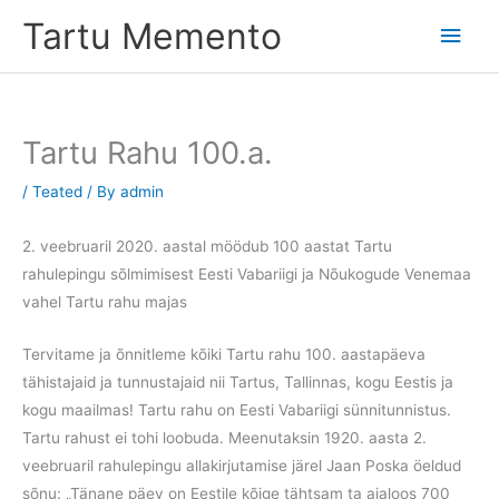
Skip
Tartu Memento
Main
to
content
Men
Tartu Rahu 100.a.
/
Teated
/ By
admin
2. veebruaril 2020. aastal möödub 100 aastat Tartu
rahulepingu sõlmimisest Eesti Vabariigi ja Nõukogude Venemaa
vahel Tartu rahu majas
Tervitame ja õnnitleme kõiki Tartu rahu 100. aastapäeva
tähistajaid ja tunnustajaid nii Tartus, Tallinnas, kogu Eestis ja
kogu maailmas! Tartu rahu on Eesti Vabariigi sünnitunnistus.
Tartu rahust ei tohi loobuda. Meenutaksin 1920. aasta 2.
veebruaril rahulepingu allakirjutamise järel Jaan Poska öeldud
sõnu: „Tänane päev on Eestile kõige tähtsam ta ajaloos 700