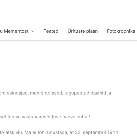
tu Mementost
Teated
Ürituste plaan
Fotokroonika
ooni esindajad, mementolased, lugupeetud daamid ja
aset leidva vastupanuvõitluse päeva puhul!
(Alatskivil). Me ei tohi unustada, et 22. septembril 1944