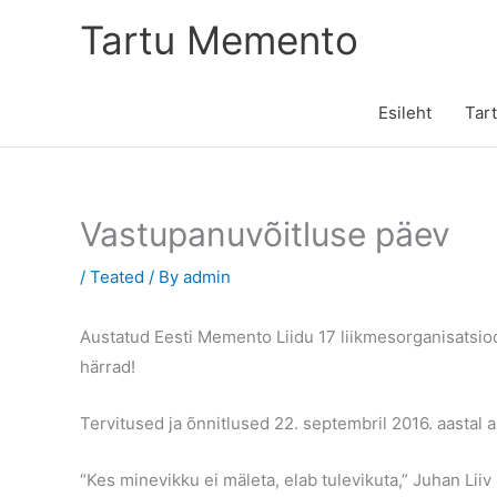
Skip
Tartu Memento
to
content
Esileht
Tar
Vastupanuvõitluse päev
/
Teated
/ By
admin
Austatud Eesti Memento Liidu 17 liikmesorganisatsi
härrad!
Tervitused ja õnnitlused 22. septembril 2016. aastal 
“Kes minevikku ei mäleta, elab tulevikuta,” Juhan Liiv 