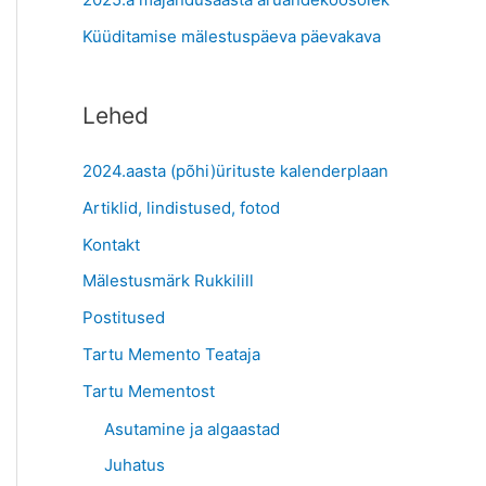
:
Küüditamise mälestuspäeva päevakava
Lehed
2024.aasta (põhi)ürituste kalenderplaan
Artiklid, lindistused, fotod
Kontakt
Mälestusmärk Rukkilill
Postitused
Tartu Memento Teataja
Tartu Mementost
Asutamine ja algaastad
Juhatus