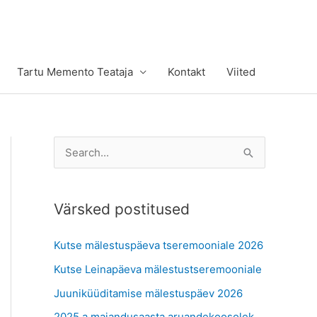
Tartu Memento Teataja
Kontakt
Viited
S
e
a
Värsked postitused
r
c
Kutse mälestuspäeva tseremooniale 2026
h
Kutse Leinapäeva mälestustseremooniale
f
Juuniküüditamise mälestuspäev 2026
o
r
2025.a majandusaasta aruandekoosolek