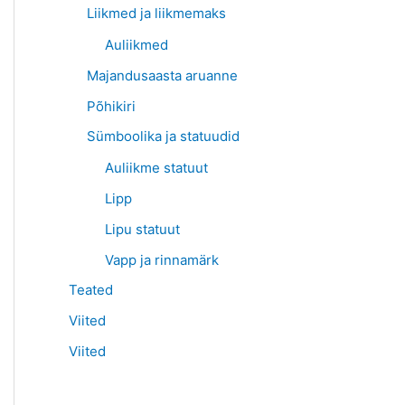
Liikmed ja liikmemaks
Auliikmed
Majandusaasta aruanne
Põhikiri
Sümboolika ja statuudid
Auliikme statuut
Lipp
Lipu statuut
Vapp ja rinnamärk
Teated
Viited
Viited