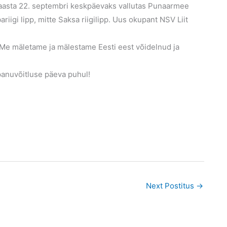
. aasta 22. septembri keskpäevaks vallutas Punaarmee
riigi lipp, mitte Saksa riigilipp. Uus okupant NSV Liit
 Me mäletame ja mälestame Eesti eest võidelnud ja
panuvõitluse päeva puhul!
Next Postitus
→