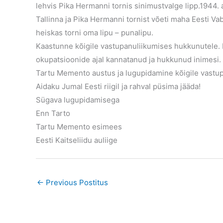
lehvis Pika Hermanni tornis sinimustvalge lipp.1944
Tallinna ja Pika Hermanni tornist võeti maha Eesti Vaba
heiskas torni oma lipu – punalipu.
Kaastunne kõigile vastupanuliikumises hukkunutele.
okupatsioonide ajal kannatanud ja hukkunud inimesi.
Tartu Memento austus ja lugupidamine kõigile vastu
Aidaku Jumal Eesti riigil ja rahval püsima jääda!
Sügava lugupidamisega
Enn Tarto
Tartu Memento esimees
Eesti Kaitseliidu auliige
←
Previous Postitus